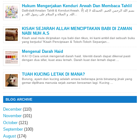
Hukum Mengerjakan Kenduri Arwah Dan Membaca Tahlil
Dalil-dalil Amalan Tahlil & Kenduri Arwah. بسم الله الرحمن الحيم. الحمدلله لا إله إلّا
الله, و الصلاة و السلام على رسول الله, و...
KISAH SEJARAH ALLAH MENCIPTAKAN BABI DI ZAMAN
NABI NUH A.S
Kisah asal mula diciptakan nya babi dan tikus, ini kami ambil dari sebuah buku
yang berjudul “Kisah Penciptaan & Tokoh-Tokoh Sepanjan...
Mengenal Darah Haid
H A I D Cara untuk mengenali darah haid. Identiti darah dapat dikenal pasti
dengan dua sifat, kuat atau lemah. Darah kuat dan lemah dapat ...
TUAH KUCING LETAK DI MANA?
Burung, ayam dan kucing adalah antara beberapa jenis binatang jinak yang
gemar diplihara manusia sejak zaman berzaman lagi. Kucing ...
BLOG ARCHIVE
December
(110)
November
(101)
October
(121)
September
(100)
August
(174)