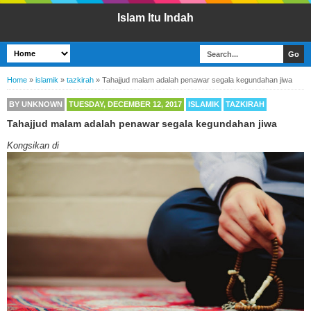
Islam Itu Indah
Home
»
islamik
»
tazkirah
»
Tahajjud malam adalah penawar segala kegundahan jiwa
BY
UNKNOWN
TUESDAY, DECEMBER 12, 2017
ISLAMIK
TAZKIRAH
Tahajjud malam adalah penawar segala kegundahan jiwa
Kongsikan di