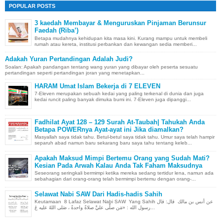
POPULAR POSTS
3 kaedah Membayar & Menguruskan Pinjaman Berunsur
Faedah (Riba’)
Betapa mudahnya kehidupan kita masa kini. Kurang mampu untuk membeli
rumah atau kereta, institusi perbankan dan kewangan sedia memberi...
Adakah Yuran Pertandingan Adalah Judi?
Soalan: Apakah pandangan tentang wang yuran yang dibayar oleh peserta sesuatu
pertandingan seperti pertandingan joran yang menetapkan...
HARAM Umat Islam Bekerja di 7 ELEVEN
7-Eleven merupakan sebuah kedai yang paling terkenal di dunia dan juga
kedai runcit paling banyak dimuka bumi ini. 7-Eleven juga dipanggi...
Fadhilat Ayat 128 – 129 Surah At-Taubah| Tahukah Anda
Betapa POWERnya Ayat-ayat ini Jika diamalkan?
Masyallah saya tidak tahu. Betul-betul saya tidak tahu. Umur saya telah hampir
separuh abad namun baru sekarang baru saya tahu tentang keleb...
Apakah Maksud Mimpi Bertemu Orang yang Sudah Mati?
Kesian Pada Arwah Kalau Anda Tak Faham Maksudnya
Seseorang seringkali bermimpi ketika mereka sedang tertidur lena, namun ada
sebahagian dari orang-orang telah bermimpi bertemu dengan orang-...
Selawat Nabi SAW Dari Hadis-hadis Sahih
Keutamaan 8 Lafaz Selawat Nabi SAW Yang Sahih عن أنس بن مالك قال: قال
رسول الله : «مَن صلَّى عليَّ صلاةً واحدةً ، صَلى اللهُ عليه عَ...