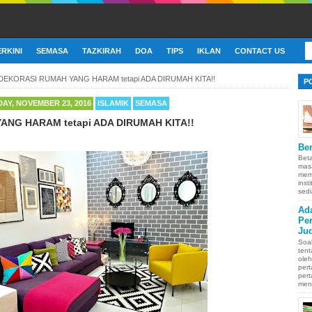
ERKINI
SEMASA
TAZKIRAH
DOA
TIPS
IKLAN
CONTACT US
DEKORASI RUMAH YANG HARAM tetapi ADA DIRUMAH KITA!!
P
AY, NOVEMBER 23, 2016
ISLAMIK
SEMASA
NG HARAM tetapi ADA DIRUMAH KITA!!
Ber
Bet
mas
memb
inst
sedi
Ad
Pe
Ju
Soa
ten
oleh
pert
pert
men