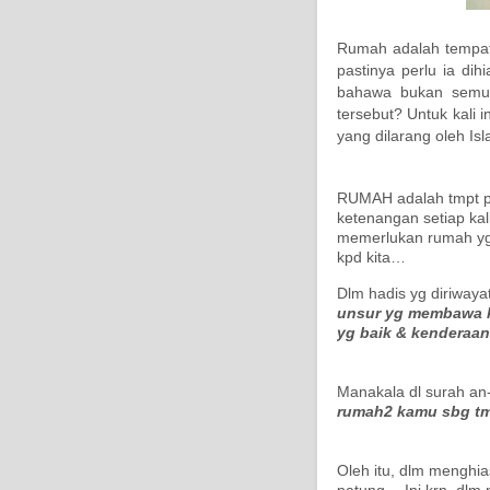
Rumah adalah tempat 
pastinya perlu ia di
bahawa bukan semua
tersebut? Untuk kali
yang dilarang oleh I
RUMAH adalah tmpt pe
ketenangan setiap kal
memerlukan rumah yg
kpd kita…
Dlm hadis yg diriwaya
unsur yg membawa keb
yg baik & kenderaa
Manakala dl surah an-
rumah2 kamu sbg t
Oleh itu, dlm menghia
patung… Ini krn, dlm