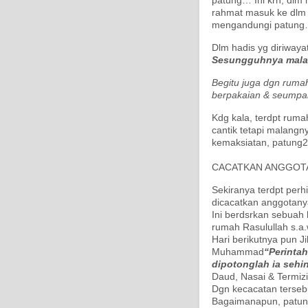
rahmat masuk ke dlm 
mengandungi patun
Dlm hadis yg diriwaya
Sesungguhnya malai
Begitu juga dgn rumah
berpakaian & seum
Kdg kala, terdpt ruma
cantik tetapi malangn
kemaksiatan, patun
CACATKAN ANGGOT
Sekiranya terdpt per
dicacatkan anggotany
Ini berdsrkan sebuah 
rumah Rasulullah s.a
Hari berikutnya pun J
Muhammad
“Perinta
dipotonglah ia seh
Daud, Nasai & Termizi
Dgn kecacatan terseb
Bagaimanapun, patun