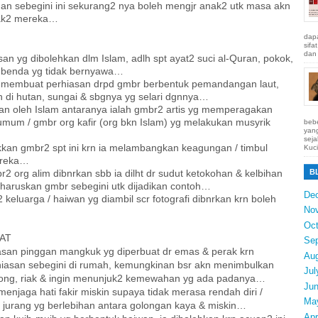
nan sebegini ini sekurang2 nya boleh mengjr anak2 utk masa akn
nak2 mereka…
dapa
sifa
dan 
an yg dibolehkan dlm Islam, adlh spt ayat2 suci al-Quran, pokok,
benda yg tidak bernyawa…
m membuat perhiasan drpd gmbr berbentuk pemandangan laut,
di hutan, sungai & sbgnya yg selari dgnnya…
kan oleh Islam antaranya ialah gmbr2 artis yg memperagakan
umum / gmbr org kafir (org bkn Islam) yg melakukan musyrik
bebe
yang
seja
kkan gmbr2 spt ini krn ia melambangkan keagungan / timbul
Kuci
ereka…
org alim dibnrkan sbb ia dilht dr sudut ketokohan & kelbihan
B
haruskan gmbr sebegini utk dijadikan contoh…
De
 keluarga / haiwan yg diambil scr fotografi dibnrkan krn boleh
No
Oct
AT
Se
asan pinggan mangkuk yg diperbuat dr emas & perak krn
Au
iasan sebegini di rumah, kemungkinan bsr akn menimbulkan
Jul
bong, riak & ingin menunjuk2 kemewahan yg ada padanya…
Ju
menjaga hati fakir miskin supaya tidak merasa rendah diri /
Ma
 jurang yg berlebihan antara golongan kaya & miskin…
Apr