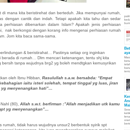
di mana kita beristirehat dan berteduh. Jika mempunyai rumah,
pali
hias dengan cantik dan indah. Tetapi apakah kita tahu dan sedar
keda
bumi
 perhiasan dibenarkan dalam Islam? Apakah jenis perhiasan
 ini, nak berkongsi dengan korang info mengenai perhiasan rumah
slam. Jom kita baca sama-sama.
Be
rlindungan & beristirahat… Pastinya setiap org inginkan
aya
i berada di rumah… Dlm mencari ketenangan, tentu shj kita
Masy
betu
 bersih tanpa wujudnya brg2 yg boleh mendtgkan kemusyrikan
tel
baru
tent
tkan oleh Ibnu Hibban,
Rasulullah s.a.w. bersabda: “Empat
ahagian iaitu isteri solehah, tempat tinggal yg luas, jiran
n yg menyenangkan hati”…
Ke
An
Nahl (80),
Allah s.w.t. berfirman :”Allah menjadikan utk kamu
Ma
mpt yg menyenangkan”…
Sese
keti
len
oran
bert
s rumah, tidak harus wujudnya unsur2 berbentuk syirik spt
 mencari ketenangan, kita juga mengharapkan supaya malaikat