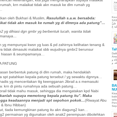
rumah, krn malaikat tidak akn masuk ke dlm rumah yg
g…
Keu
tkan oleh Bukhari & Muslim,
Rasulullah s.a.w. bersabda:
SAW Ya
kat tidak akn masuk ke rumah yg di dlmnya ada patung”…
ليَّ
2 yg dihiasi dgn gmbr yg berbentuk lucah, wanita tidak
pamanaya…
h yg mempunyai kwsn yg luas & pd zahirnya kelihatan tenang &
ya tidak dimasuki malaikat sbb wujudnya gmbr2 berunsur
Tah
g2 hiasan & seumpamanya…
Dali
Arwah. حمن الحيم
لاة و
A PATUNG
hiasan berbentuk patung di dlm rumah, maka hendaklah
a spt patahkan kepala patung tersebut / yg sewaktu dgnnya…
hadis yg menceritakan ttg keengganan Jibrail a.s memasuki
BA
.w. krn di pintu rumahnya ada sebuah patung…
NU
ibrail tidak mahu masuk, sehingga dia mengatakan kpd Nabi
Kisa
hkanlah supaya memotong kepala patung itu”.
Maka
babi
ingga keadaannya menjadi spt sepohon pokok…
(Riwayat Abu
sebu
Pen
 & Ibnu Hibban)
Sepa
ut, tiada kemungkinan patung itu akn diagung2 kan…
g2 permainan yg digunakan oleh anak2 perempuan dibolehkan