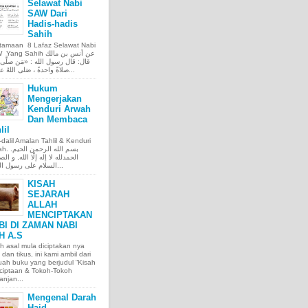
Selawat Nabi
SAW Dari
Hadis-hadis
Sahih
tamaan 8 Lafaz Selawat Nabi
ng Sahih عن أنس بن مالك
قال: قال رسول الله : «مَن صلَّى ع
صلاةً واحدةً ، صَلى اللهُ عليه عَ...
Hukum
Mengerjakan
Kenduri Arwah
Dan Membaca
lil
l-dalil Amalan Tahlil & Kenduri
بسم الله الر.
الحمدلله لا إله إلّا الله, و الص
السلام على رسول الله, و...
KISAH
SEJARAH
ALLAH
MENCIPTAKAN
BI DI ZAMAN NABI
H A.S
h asal mula diciptakan nya
 dan tikus, ini kami ambil dari
ah buku yang berjudul “Kisah
ciptaan & Tokoh-Tokoh
njan...
Mengenal Darah
Haid