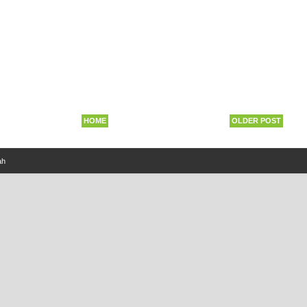
HOME
OLDER POST
ah