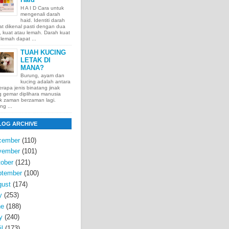
H A I D Cara untuk
mengenali darah
haid. Identiti darah
t dikenal pasti dengan dua
t, kuat atau lemah. Darah kuat
lemah dapat ...
TUAH KUCING
LETAK DI
MANA?
Burung, ayam dan
kucing adalah antara
rapa jenis binatang jinak
 gemar diplihara manusia
k zaman berzaman lagi.
ng ...
LOG ARCHIVE
cember
(110)
vember
(101)
ober
(121)
ptember
(100)
gust
(174)
y
(253)
ne
(188)
y
(240)
il
(173)