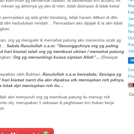
n kuih-muih yg berbentuk haiwan, ia dibolehkan krn acuan2 ini
 mknan yg akhirnya yg akn di mkn, tidak disimpan & tidak kekal
Ma
Feb
n permaidani yg ada gmbr binatang, tidak haram diltkan di dlm
Jan
 di dlm kedudukan rendah… Permaidani akn dipijak & ia akn tidak
De
gkan.
No
Oct
kan, org yg mengukir & memahat patung akn menerima azab yg
Au
at…
Sabda Rasulullah s.a.w: “Sesungguhnya org yg paling
Jul
pd hari kiamat ialah org yg membuat ukiran / memahat patung
trgkan:
Org yg menandingi kuasa ciptaan Allah”…
(Riwayat
P
Con
wayatkan oleh Bukhari,
Rasulullah s.a.w bersabda: Sesiapa yg
Pri
hari kiamat nanti dia akn dipaksa utk meniupkan roh pdnya,
a tidak dpt meniupkan roh itu…
Co
 Allah akn menyuruh org yg membuat patung itu meniup roh
 tentu shj merupakan 1 seksaan & peghinaan krn bukan kerja
oh.