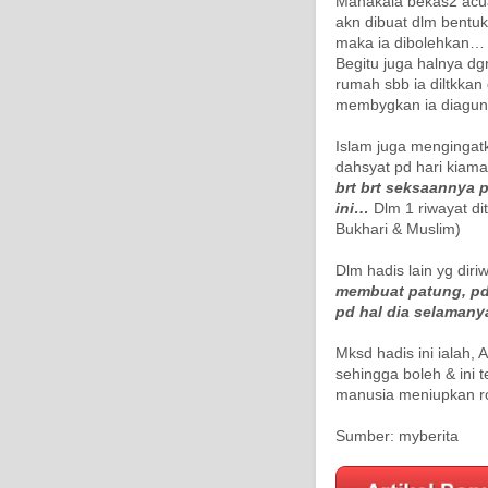
Manakala bekas2 acua
akn dibuat dlm bentuk
maka ia dibolehkan…
Begitu juga halnya dg
rumah sbb ia diltkkan
membygkan ia diagun
Islam juga mengingat
dahsyat pd hari kiam
brt brt seksaannya 
ini…
Dlm 1 riwayat di
Bukhari & Muslim)
Dlm hadis lain yg diri
membuat patung, pd 
pd hal dia selamany
Mksd hadis ini ialah,
sehingga boleh & ini
manusia meniupkan r
Sumber: myberita