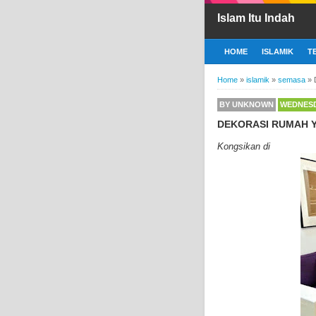
Islam Itu Indah
HOME
ISLAMIK
T
Home
»
islamik
»
semasa
»
BY
UNKNOWN
WEDNESD
DEKORASI RUMAH YA
Kongsikan di