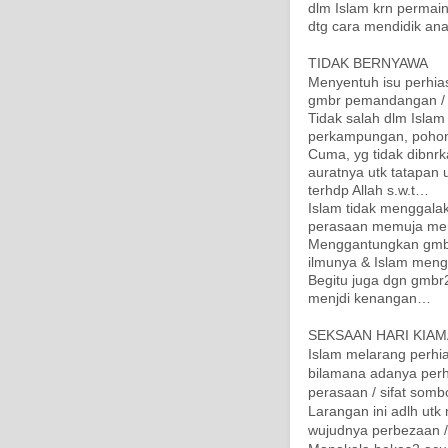
dlm Islam krn permai
dtg cara mendidik a
TIDAK BERNYAWA
Menyentuh isu perhias
gmbr pemandangan / 
Tidak salah dlm Isla
perkampungan, pohon 
Cuma, yg tidak dibnr
auratnya utk tatapan 
terhdp Allah s.w.t…
Islam tidak menggala
perasaan memuja m
Menggantungkan gmbr2 
ilmunya & Islam meng
Begitu juga dgn gmbr2
menjdi kenangan…
SEKSAAN HARI KIAM
Islam melarang perhi
bilamana adanya perh
perasaan / sifat som
Larangan ini adlh utk 
wujudnya perbezaan /