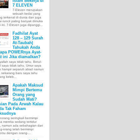
Islam Bekerja di
7 ELEVEN
7-Eleven merupakan
sebuah kedai yang
ng terkenal di dunia dan juga
i runcit paling banyak dimuka
 ini. 7-Eleven juga dipanggi...
Fadhilat Ayat
128 – 129 Surah
At-Taubah|
Tahukah Anda
tapa POWERnya Ayat-
t ini Jika diamalkan?
allah saya tidak tahu. Betul-
l saya tidak tahu. Umur saya
ah hampir separuh abad namun
 sekarang baru saya tahu
ang keleb...
Apakah Maksud
Mimpi Bertemu
Orang yang
Sudah Mati?
sian Pada Arwah Kalau
da Tak Faham
ksudnya
orang seringkali bermimpi
ka mereka sedang tertidur
a, namun ada sebahagian dari
g-orang telah bermimpi
emu dengan orang-...