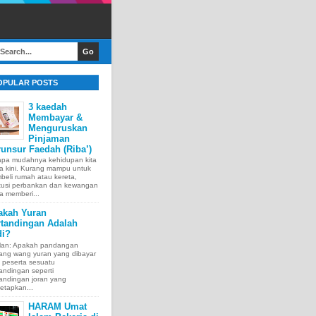
OPULAR POSTS
3 kaedah
Membayar &
Menguruskan
Pinjaman
unsur Faedah (Riba’)
apa mudahnya kehidupan kita
a kini. Kurang mampu untuk
eli rumah atau kereta,
itusi perbankan dan kewangan
a memberi...
akah Yuran
rtandingan Adalah
di?
lan: Apakah pandangan
tang wang yuran yang dibayar
 peserta sesuatu
andingan seperti
andingan joran yang
etapkan...
HARAM Umat