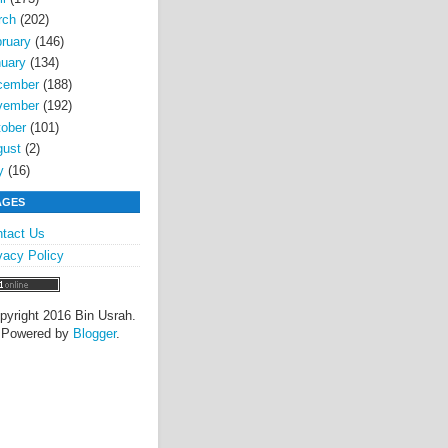
rch
(202)
ruary
(146)
uary
(134)
cember
(188)
vember
(192)
ober
(101)
gust
(2)
y
(16)
AGES
tact Us
vacy Policy
pyright 2016 Bin Usrah.
Powered by
Blogger
.