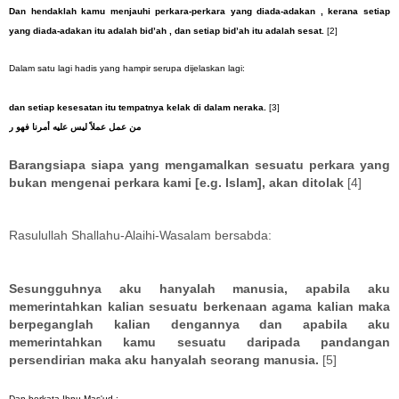
Dan hendaklah kamu menjauhi perkara-perkara yang diada-adakan , kerana setiap
yang diada-adakan itu adalah bid’ah , dan setiap bid’ah itu adalah sesat.
[2]
Dalam satu lagi hadis yang hampir serupa dijelaskan lagi:
dan setiap kesesatan itu tempatnya kelak di dalam neraka.
[3]
من
عمل
عملاً
ليس
عليه
أمرنا
فهو
ر
Barangsiapa siapa yang mengamalkan sesuatu perkara yang
bukan mengenai perkara kami [e.g. Islam], akan ditolak
[4]
Rasulullah Shallahu-Alaihi-Wasalam bersabda:
Sesungguhnya aku hanyalah manusia, apabila aku
memerintahkan kalian sesuatu berkenaan agama kalian maka
berpeganglah kalian dengannya dan apabila aku
memerintahkan kamu sesuatu daripada pandangan
persendirian maka aku hanyalah seorang manusia.
[5]
Dan berkata Ibnu Mas'ud :