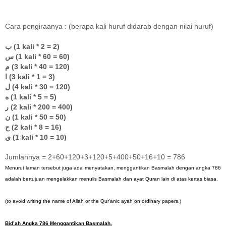
Cara pengiraanya : (berapa kali huruf didarab dengan nilai huruf)
ب
(1 kali * 2 = 2)
س
(1 kali * 60 = 60)
م
(3 kali * 40 = 120)
ا
(3 kali * 1 = 3)
ل
(4 kali * 30 = 120)
ه
(1 kali * 5 = 5)
ر
(2 kali * 200 = 400)
ن
(1 kali * 50 = 50)
ح
(2 kali * 8 = 16)
ي
(1 kali * 10 = 10)
Jumlahnya = 2+60+120+3+120+5+400+50+16+10 = 786
Menurut laman tersebut juga ada menyatakan, menggantikan Basmalah dengan angka 786
adalah bertujuan mengelakkan menulis Basmalah dan ayat Quran lain di atas kertas biasa.
(to avoid writing the name of Allah or the Qur'anic ayah on ordinary papers.)
Bid’ah Angka 786 Menggantikan Basmalah.