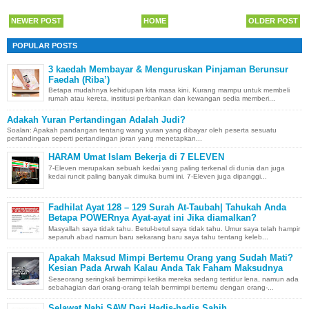
NEWER POST
HOME
OLDER POST
POPULAR POSTS
3 kaedah Membayar & Menguruskan Pinjaman Berunsur
Faedah (Riba’)
Betapa mudahnya kehidupan kita masa kini. Kurang mampu untuk membeli
rumah atau kereta, institusi perbankan dan kewangan sedia memberi...
Adakah Yuran Pertandingan Adalah Judi?
Soalan: Apakah pandangan tentang wang yuran yang dibayar oleh peserta sesuatu
pertandingan seperti pertandingan joran yang menetapkan...
HARAM Umat Islam Bekerja di 7 ELEVEN
7-Eleven merupakan sebuah kedai yang paling terkenal di dunia dan juga
kedai runcit paling banyak dimuka bumi ini. 7-Eleven juga dipanggi...
Fadhilat Ayat 128 – 129 Surah At-Taubah| Tahukah Anda
Betapa POWERnya Ayat-ayat ini Jika diamalkan?
Masyallah saya tidak tahu. Betul-betul saya tidak tahu. Umur saya telah hampir
separuh abad namun baru sekarang baru saya tahu tentang keleb...
Apakah Maksud Mimpi Bertemu Orang yang Sudah Mati?
Kesian Pada Arwah Kalau Anda Tak Faham Maksudnya
Seseorang seringkali bermimpi ketika mereka sedang tertidur lena, namun ada
sebahagian dari orang-orang telah bermimpi bertemu dengan orang-...
Selawat Nabi SAW Dari Hadis-hadis Sahih