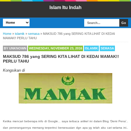
Islam Itu Indah
Home
»
islamik
»
semasa
»
MAKSUD 786 yang SERING KITA LIHAT DI KEDAI
MAMAK!! PERLU TAHU
BY
UNKNOWN
WEDNESDAY, NOVEMBER 23, 2016
ISLAMIK
SEMASA
MAKSUD 786 yang SERING KITA LIHAT DI KEDAI MAMAK!!
PERLU TAHU
Kongsikan di
Ketika mencari beberapa info di Google... saya terbaca artikel ini dalam Blog 'Demi Pena'..
dan penerangannya memang terperinci bersesuaian dgn apa yg telah aku cari selama ini..