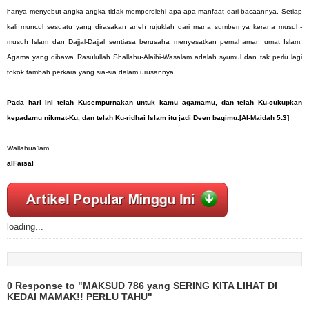
hanya menyebut angka-angka tidak memperolehi apa-apa manfaat dari bacaannya. Setiap
kali muncul sesuatu yang dirasakan aneh rujuklah dari mana sumbernya kerana musuh-
musuh Islam dan Dajjal-Dajjal sentiasa berusaha menyesatkan pemahaman umat Islam.
Agama yang dibawa Rasulullah Shallahu-Alaihi-Wasalam adalah syumul dan tak perlu lagi
tokok tambah perkara yang sia-sia dalam urusannya.
Pada hari ini telah Kusempurnakan untuk kamu agamamu, dan telah Ku-cukupkan
kepadamu nikmat-Ku, dan telah Ku-ridhai Islam itu jadi Deen bagimu.
[Al-Maidah 5:3]
Wallahua’lam
alFaisal
loading...
0 Response to "MAKSUD 786 yang SERING KITA LIHAT DI
KEDAI MAMAK!! PERLU TAHU"