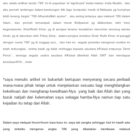
aku selalu terlihat tanda '786' ini di paparkan di 'signboard' kedai makan India Muslim.. dan
aku pernah terdengar dalam kandungan lirik lagu kumpulan muzik di Malaysia yg bunyinya
lebih kurang begini "786 Alhamdulillah syukur".. aku sering tertanya apa maksud 786 dalam
Islam.. dan pernah ternampak dalam movie Bollywood yg dilakonkan oleh hero
kegemaranku ShahRukh Khan yg di penjara kerana kesalahan mencintai seorang wanita
hindu yg di lakonkan oleh Priety Zinta.. dalam penjara tersebut Shah Rukh Khan di panggil
dengan nama '786' yg di anggap suci... dan hari ini.. segala persolan mengenai nombor ini
telah terbungkai.. terima kasih yg tidak terhingga kepada saudara AlFaisal empunya 'Demi
Pena".. semoga segala usaha saudara AlFaisal diberkati Allah SWT dan mendapat
keredaanNYA... Amin
*saya menulis artikel ini bukanlah bertujuan menyerang secara peribadi
mana-mana pihak tetapi untuk menjelaskan sesuatu bagi menghilangkan
kekeliruan dan mengharap keredhaan-Nya. yang baik dari Allah dan yang
buruk natijah dari kelemahan saya sebagai hamba-Nya namun tiap satu
kejadian itu tetap dari Allah.
Dalam saya melayari forum-forum baru-baru ini, saya tak sangka sehingga hari ini masih ada
yang terkeliru mengenai angka 786 yang dikatakan membawa maksud