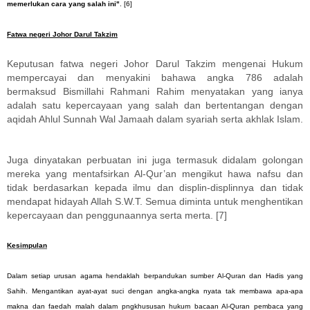
memerlukan cara yang salah ini"
. [6]
Fatwa negeri Johor Darul Takzim
Keputusan fatwa negeri Johor Darul Takzim mengenai Hukum
mempercayai dan menyakini bahawa angka 786 adalah
bermaksud Bismillahi Rahmani Rahim menyatakan yang ianya
adalah satu kepercayaan yang salah dan bertentangan dengan
aqidah Ahlul Sunnah Wal Jamaah dalam syariah serta akhlak Islam.
Juga dinyatakan perbuatan ini juga termasuk didalam golongan
mereka yang mentafsirkan Al-Qur’an mengikut hawa nafsu dan
tidak berdasarkan kepada ilmu dan displin-displinnya dan tidak
mendapat hidayah Allah S.W.T. Semua diminta untuk menghentikan
kepercayaan dan penggunaannya serta merta. [7]
Kesimpulan
Dalam setiap urusan agama hendaklah berpandukan sumber Al-Quran dan Hadis yang
Sahih. Mengantikan ayat-ayat suci dengan angka-angka nyata tak membawa apa-apa
makna dan faedah malah dalam pngkhususan hukum bacaan Al-Quran pembaca yang