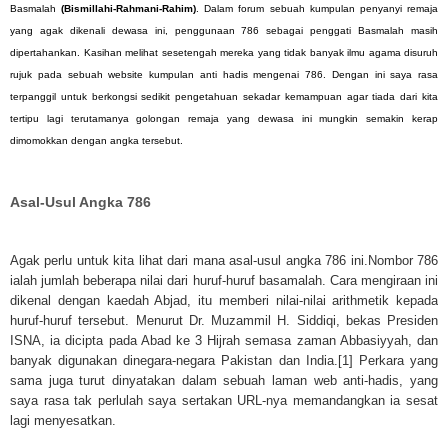
Basmalah
(Bismillahi-Rahmani-Rahim)
. Dalam forum sebuah kumpulan penyanyi remaja
yang agak dikenali dewasa ini, penggunaan 786 sebagai penggati Basmalah masih
dipertahankan. Kasihan melihat sesetengah mereka yang tidak banyak ilmu agama disuruh
rujuk pada sebuah website kumpulan anti hadis mengenai 786. Dengan ini saya rasa
terpanggil untuk berkongsi sedikit pengetahuan sekadar kemampuan agar tiada dari kita
tertipu lagi terutamanya golongan remaja yang dewasa ini mungkin semakin kerap
dimomokkan dengan angka tersebut.
Asal-Usul Angka 786
Agak perlu untuk kita lihat dari mana asal-usul angka 786 ini.Nombor 786
ialah jumlah beberapa nilai dari huruf-huruf basamalah. Cara mengiraan ini
dikenal dengan kaedah Abjad, itu memberi nilai-nilai arithmetik kepada
huruf-huruf tersebut. Menurut Dr. Muzammil H. Siddiqi, bekas Presiden
ISNA, ia dicipta pada Abad ke 3 Hijrah semasa zaman Abbasiyyah, dan
banyak digunakan dinegara-negara Pakistan dan India.
[1]
Perkara yang
sama juga turut dinyatakan dalam sebuah laman web anti-hadis, yang
saya rasa tak perlulah saya sertakan URL-nya memandangkan ia sesat
lagi menyesatkan.