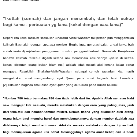
"Ikutlah (sunnah) dan jangan menambah, dan telah cukup
bagi kamu - perbuatan yg lama (kekal dengan cara lama)"
Seperti kita kekal maklum Rasulullah Shallahu-Alaihi-Wasalam tak pernah pun menggantikan
kalimah Basmalah dengan apa-apa nombor. Begitu juga generasi salaf. andai ianya baik
sudah tentu diperjelaskan penggunaan nombor pengganti kalimah Basmalah. Penjelasan
bahawa kalimah tersebut diganti kerana nak memelihara kesuciannya (ditulis di kertas-
kertas, disentuh orang bukan Islam etc.) adalah tidak masuk akal kerana kalau benar
mengapa Rasulullah Shallahu-Alaihi-Wasalam sebagai contoh tauladan kita masih
mengutuskan surat mengandungi ayat Quran pada surat baginda buat Heraclius.
[2] Tidakkah baginda risau akan ayat Quran yang diutuskan pada bukan Muslim?
"Nombor 786 tetap bermakna 786 dan tiada lebih dari itu. Apabila Allah swt atau Nabi
saw mengajar kita sesuatu, mereka melakukan dengan cara yang paling jelas, jauh
dari teka-teki dan nombor-nombor misteri. Semua usaha yang dilakukan oleh orang-
orang Islam bagi mengira huruf dan menhubungkannya dengan nombor tiadalah apa
didalamnya tetapi membazir masa. Adakala mereka melakukan dengan tujuan baik
bagi menunjukkan agama kita hebat. Sesungguhnya agama amat hebat, dan ia tidak