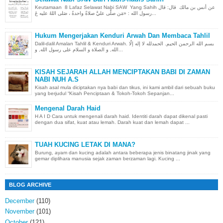
Keutamaan 8 Lafaz Selawat Nabi SAW Yang Sahih عن أنس بن مالك قال: قال
رسول الله : «مَن صلَّى عليَّ صلاةً واحدةً ، صَلى اللهُ عليه عَ...
Hukum Mengerjakan Kenduri Arwah Dan Membaca Tahlil
Dalil-dalil Amalan Tahlil & Kenduri Arwah. بسم الله الرحمن الحيم. الحمدلله لا إله إلّا
الله, و الصلاة و السلام على رسول الله, و...
KISAH SEJARAH ALLAH MENCIPTAKAN BABI DI ZAMAN
NABI NUH A.S
Kisah asal mula diciptakan nya babi dan tikus, ini kami ambil dari sebuah buku
yang berjudul “Kisah Penciptaan & Tokoh-Tokoh Sepanjan...
Mengenal Darah Haid
H A I D Cara untuk mengenali darah haid. Identiti darah dapat dikenal pasti
dengan dua sifat, kuat atau lemah. Darah kuat dan lemah dapat ...
TUAH KUCING LETAK DI MANA?
Burung, ayam dan kucing adalah antara beberapa jenis binatang jinak yang
gemar diplihara manusia sejak zaman berzaman lagi. Kucing ...
BLOG ARCHIVE
December
(110)
November
(101)
October
(121)