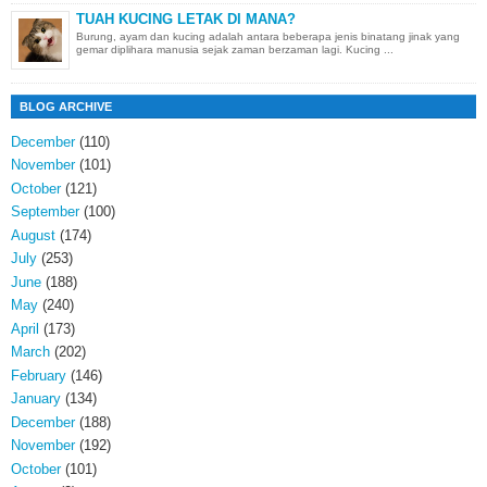
TUAH KUCING LETAK DI MANA?
Burung, ayam dan kucing adalah antara beberapa jenis binatang jinak yang
gemar diplihara manusia sejak zaman berzaman lagi. Kucing ...
BLOG ARCHIVE
December
(110)
November
(101)
October
(121)
September
(100)
August
(174)
July
(253)
June
(188)
May
(240)
April
(173)
March
(202)
February
(146)
January
(134)
December
(188)
November
(192)
October
(101)