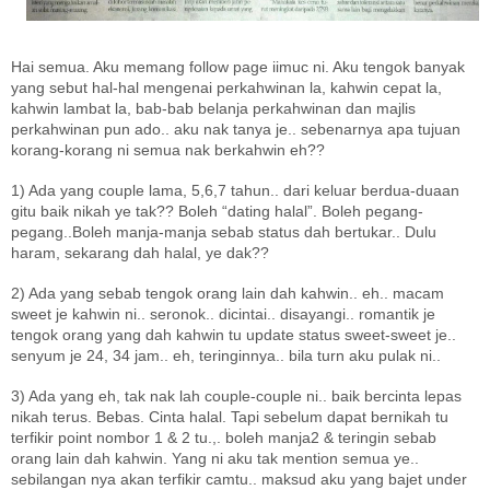
Hai semua. Aku memang follow page iimuc ni. Aku tengok banyak
yang sebut hal-hal mengenai perkahwinan la, kahwin cepat la,
kahwin lambat la, bab-bab belanja perkahwinan dan majlis
perkahwinan pun ado.. aku nak tanya je.. sebenarnya apa tujuan
korang-korang ni semua nak berkahwin eh??
1) Ada yang couple lama, 5,6,7 tahun.. dari keluar berdua-duaan
gitu baik nikah ye tak?? Boleh “dating halal”. Boleh pegang-
pegang..Boleh manja-manja sebab status dah bertukar.. Dulu
haram, sekarang dah halal, ye dak??
2) Ada yang sebab tengok orang lain dah kahwin.. eh.. macam
sweet je kahwin ni.. seronok.. dicintai.. disayangi.. romantik je
tengok orang yang dah kahwin tu update status sweet-sweet je..
senyum je 24, 34 jam.. eh, teringinnya.. bila turn aku pulak ni..
3) Ada yang eh, tak nak lah couple-couple ni.. baik bercinta lepas
nikah terus. Bebas. Cinta halal. Tapi sebelum dapat bernikah tu
terfikir point nombor 1 & 2 tu.,. boleh manja2 & teringin sebab
orang lain dah kahwin. Yang ni aku tak mention semua ye..
sebilangan nya akan terfikir camtu.. maksud aku yang bajet under