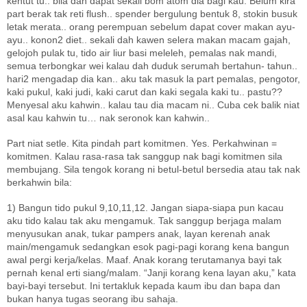
kentut tu.. bila dah dapat sekali bom atom dia bagi kau. Belum kira
part berak tak reti flush.. spender bergulung bentuk 8, stokin busuk
letak merata.. orang perempuan sebelum dapat cover makan ayu-
ayu.. konon2 diet.. sekali dah kawen selera makan macam gajah,
gelojoh pulak tu, tido air liur basi meleleh, pemalas nak mandi,
semua terbongkar wei kalau dah duduk serumah bertahun- tahun..
hari2 mengadap dia kan.. aku tak masuk la part pemalas, pengotor,
kaki pukul, kaki judi, kaki carut dan kaki segala kaki tu.. pastu??
Menyesal aku kahwin.. kalau tau dia macam ni.. Cuba cek balik niat
asal kau kahwin tu… nak seronok kan kahwin..
Part niat setle. Kita pindah part komitmen. Yes. Perkahwinan =
komitmen. Kalau rasa-rasa tak sanggup nak bagi komitmen sila
membujang. Sila tengok korang ni betul-betul bersedia atau tak nak
berkahwin bila:
1) Bangun tido pukul 9,10,11,12. Jangan siapa-siapa pun kacau
aku tido kalau tak aku mengamuk. Tak sanggup berjaga malam
menyusukan anak, tukar pampers anak, layan kerenah anak
main/mengamuk sedangkan esok pagi-pagi korang kena bangun
awal pergi kerja/kelas. Maaf. Anak korang terutamanya bayi tak
pernah kenal erti siang/malam. “Janji korang kena layan aku,” kata
bayi-bayi tersebut. Ini tertakluk kepada kaum ibu dan bapa dan
bukan hanya tugas seorang ibu sahaja.