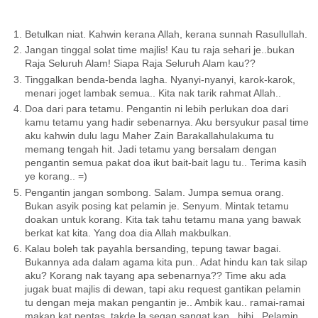
Betulkan niat. Kahwin kerana Allah, kerana sunnah Rasullullah.
Jangan tinggal solat time majlis! Kau tu raja sehari je..bukan
Raja Seluruh Alam! Siapa Raja Seluruh Alam kau??
Tinggalkan benda-benda lagha. Nyanyi-nyanyi, karok-karok,
menari joget lambak semua.. Kita nak tarik rahmat Allah..
Doa dari para tetamu. Pengantin ni lebih perlukan doa dari
kamu tetamu yang hadir sebenarnya. Aku bersyukur pasal time
aku kahwin dulu lagu Maher Zain Barakallahulakuma tu
memang tengah hit. Jadi tetamu yang bersalam dengan
pengantin semua pakat doa ikut bait-bait lagu tu.. Terima kasih
ye korang.. =)
Pengantin jangan sombong. Salam. Jumpa semua orang.
Bukan asyik posing kat pelamin je. Senyum. Mintak tetamu
doakan untuk korang. Kita tak tahu tetamu mana yang bawak
berkat kat kita. Yang doa dia Allah makbulkan.
Kalau boleh tak payahla bersanding, tepung tawar bagai.
Bukannya ada dalam agama kita pun.. Adat hindu kan tak silap
aku? Korang nak tayang apa sebenarnya?? Time aku ada
jugak buat majlis di dewan, tapi aku request gantikan pelamin
tu dengan meja makan pengantin je.. Ambik kau.. ramai-ramai
makan kat pentas, takde la segan sangat kan.. hihi.. Pelamin