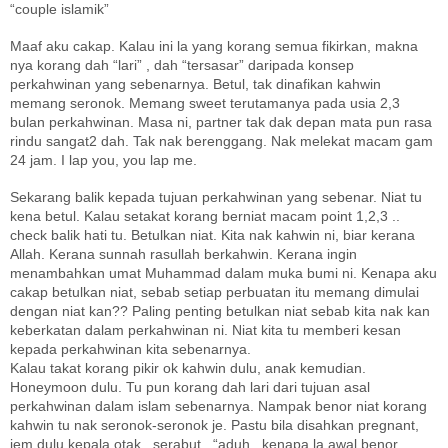
“couple islamik”
Maaf aku cakap. Kalau ini la yang korang semua fikirkan, makna
nya korang dah “lari” , dah “tersasar” daripada konsep
perkahwinan yang sebenarnya. Betul, tak dinafikan kahwin
memang seronok. Memang sweet terutamanya pada usia 2,3
bulan perkahwinan. Masa ni, partner tak dak depan mata pun rasa
rindu sangat2 dah. Tak nak berenggang. Nak melekat macam gam
24 jam. I lap you, you lap me.
Sekarang balik kepada tujuan perkahwinan yang sebenar. Niat tu
kena betul. Kalau setakat korang berniat macam point 1,2,3 ..
check balik hati tu. Betulkan niat. Kita nak kahwin ni, biar kerana
Allah. Kerana sunnah rasullah berkahwin. Kerana ingin
menambahkan umat Muhammad dalam muka bumi ni. Kenapa aku
cakap betulkan niat, sebab setiap perbuatan itu memang dimulai
dengan niat kan?? Paling penting betulkan niat sebab kita nak kan
keberkatan dalam perkahwinan ni. Niat kita tu memberi kesan
kepada perkahwinan kita sebenarnya.
Kalau takat korang pikir ok kahwin dulu, anak kemudian.
Honeymoon dulu. Tu pun korang dah lari dari tujuan asal
perkahwinan dalam islam sebenarnya. Nampak benor niat korang
kahwin tu nak seronok-seronok je. Pastu bila disahkan pregnant,
jem dulu kepala otak.. serabut.. “aduh.. kenapa la awal benor