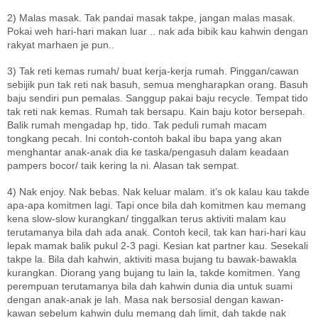
2) Malas masak. Tak pandai masak takpe, jangan malas masak.
Pokai weh hari-hari makan luar .. nak ada bibik kau kahwin dengan
rakyat marhaen je pun..
3) Tak reti kemas rumah/ buat kerja-kerja rumah. Pinggan/cawan
sebijik pun tak reti nak basuh, semua mengharapkan orang. Basuh
baju sendiri pun pemalas. Sanggup pakai baju recycle. Tempat tido
tak reti nak kemas. Rumah tak bersapu. Kain baju kotor bersepah.
Balik rumah mengadap hp, tido. Tak peduli rumah macam
tongkang pecah. Ini contoh-contoh bakal ibu bapa yang akan
menghantar anak-anak dia ke taska/pengasuh dalam keadaan
pampers bocor/ taik kering la ni. Alasan tak sempat.
4) Nak enjoy. Nak bebas. Nak keluar malam. it’s ok kalau kau takde
apa-apa komitmen lagi. Tapi once bila dah komitmen kau memang
kena slow-slow kurangkan/ tinggalkan terus aktiviti malam kau
terutamanya bila dah ada anak. Contoh kecil, tak kan hari-hari kau
lepak mamak balik pukul 2-3 pagi. Kesian kat partner kau. Sesekali
takpe la. Bila dah kahwin, aktiviti masa bujang tu bawak-bawakla
kurangkan. Diorang yang bujang tu lain la, takde komitmen. Yang
perempuan terutamanya bila dah kahwin dunia dia untuk suami
dengan anak-anak je lah. Masa nak bersosial dengan kawan-
kawan sebelum kahwin dulu memang dah limit, dah takde nak