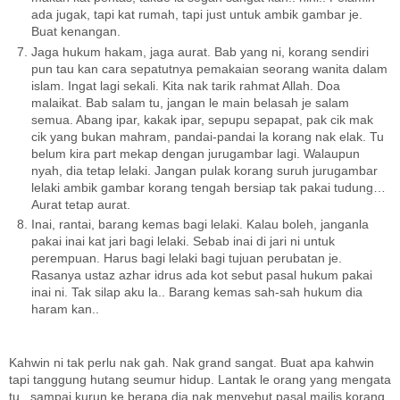
ada jugak, tapi kat rumah, tapi just untuk ambik gambar je.
Buat kenangan.
Jaga hukum hakam, jaga aurat. Bab yang ni, korang sendiri
pun tau kan cara sepatutnya pemakaian seorang wanita dalam
islam. Ingat lagi sekali. Kita nak tarik rahmat Allah. Doa
malaikat. Bab salam tu, jangan le main belasah je salam
semua. Abang ipar, kakak ipar, sepupu sepapat, pak cik mak
cik yang bukan mahram, pandai-pandai la korang nak elak. Tu
belum kira part mekap dengan jurugambar lagi. Walaupun
nyah, dia tetap lelaki. Jangan pulak korang suruh jurugambar
lelaki ambik gambar korang tengah bersiap tak pakai tudung…
Aurat tetap aurat.
Inai, rantai, barang kemas bagi lelaki. Kalau boleh, janganla
pakai inai kat jari bagi lelaki. Sebab inai di jari ni untuk
perempuan. Harus bagi lelaki bagi tujuan perubatan je.
Rasanya ustaz azhar idrus ada kot sebut pasal hukum pakai
inai ni. Tak silap aku la.. Barang kemas sah-sah hukum dia
haram kan..
Kahwin ni tak perlu nak gah. Nak grand sangat. Buat apa kahwin
tapi tanggung hutang seumur hidup. Lantak le orang yang mengata
tu.. sampai kurun ke berapa dia nak menyebut pasal majlis korang