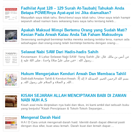
Fadhilat Ayat 128 – 129 Surah At-Taubah| Tahukah Anda
Betapa POWERnya Ayat-ayat ini Jika diamalkan?
Masyallah saya tidak tahu. Betul-betul saya tidak tahu. Umur saya telah hampir
separuh abad namun baru sekarang baru saya tahu tentang keleb...
Apakah Maksud Mimpi Bertemu Orang yang Sudah Mati?
Kesian Pada Arwah Kalau Anda Tak Faham Maksudnya
Seseorang seringkali bermimpi ketika mereka sedang tertidur lena, namun ada
sebahagian dari orang-orang telah bermimpi bertemu dengan orang-...
Selawat Nabi SAW Dari Hadis-hadis Sahih
Keutamaan 8 Lafaz Selawat Nabi SAW Yang Sahih عن أنس بن مالك قال: قال
رسول الله : «مَن صلَّى عليَّ صلاةً واحدةً ، صَلى اللهُ عليه عَ...
Hukum Mengerjakan Kenduri Arwah Dan Membaca Tahlil
Dalil-dalil Amalan Tahlil & Kenduri Arwah. بسم الله الرحمن الحيم. الحمدلله لا إله إلّا
الله, و الصلاة و السلام على رسول الله, و...
KISAH SEJARAH ALLAH MENCIPTAKAN BABI DI ZAMAN
NABI NUH A.S
Kisah asal mula diciptakan nya babi dan tikus, ini kami ambil dari sebuah buku
yang berjudul “Kisah Penciptaan & Tokoh-Tokoh Sepanjan...
Mengenal Darah Haid
H A I D Cara untuk mengenali darah haid. Identiti darah dapat dikenal pasti
dengan dua sifat, kuat atau lemah. Darah kuat dan lemah dapat ...