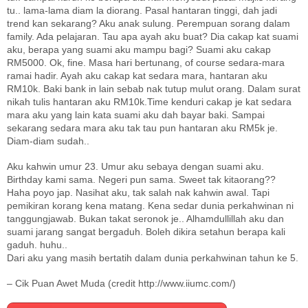
tu.. lama-lama diam la diorang. Pasal hantaran tinggi, dah jadi
trend kan sekarang? Aku anak sulung. Perempuan sorang dalam
family. Ada pelajaran. Tau apa ayah aku buat? Dia cakap kat suami
aku, berapa yang suami aku mampu bagi? Suami aku cakap
RM5000. Ok, fine. Masa hari bertunang, of course sedara-mara
ramai hadir. Ayah aku cakap kat sedara mara, hantaran aku
RM10k. Baki bank in lain sebab nak tutup mulut orang. Dalam surat
nikah tulis hantaran aku RM10k.Time kenduri cakap je kat sedara
mara aku yang lain kata suami aku dah bayar baki. Sampai
sekarang sedara mara aku tak tau pun hantaran aku RM5k je.
Diam-diam sudah..
Aku kahwin umur 23. Umur aku sebaya dengan suami aku.
Birthday kami sama. Negeri pun sama. Sweet tak kitaorang??
Haha poyo jap. Nasihat aku, tak salah nak kahwin awal. Tapi
pemikiran korang kena matang. Kena sedar dunia perkahwinan ni
tanggungjawab. Bukan takat seronok je.. Alhamdullillah aku dan
suami jarang sangat bergaduh. Boleh dikira setahun berapa kali
gaduh. huhu..
Dari aku yang masih bertatih dalam dunia perkahwinan tahun ke 5.
– Cik Puan Awet Muda (credit http://www.iiumc.com/)