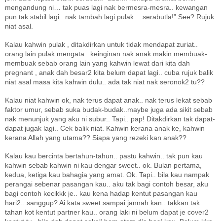
mengandung ni… tak puas lagi nak bermesra-mesra.. kewangan
pun tak stabil lagi.. nak tambah lagi pulak… serabutla!” See? Rujuk
niat asal.
Kalau kahwin pulak , ditakdirkan untuk tidak mendapat zuriat..
orang lain pulak mengata.. keinginan nak anak makin membuak-
membuak sebab orang lain yang kahwin lewat dari kita dah
pregnant , anak dah besar2 kita belum dapat lagi.. cuba rujuk balik
niat asal masa kita kahwin dulu.. ada tak niat nak seronok2 tu??
Kalau niat kahwin ok, nak terus dapat anak.. nak terus lekat sebab
faktor umur, sebab suka budak-budak..maybe juga ada sikit sebab
nak menunjuk yang aku ni subur.. Tapi.. pap! Ditakdirkan tak dapat-
dapat jugak lagi.. Cek balik niat. Kahwin kerana anak ke, kahwin
kerana Allah yang utama?? Siapa yang rezeki kan anak??
Kalau kau bercinta bertahun-tahun.. pastu kahwin.. tak pun kau
kahwin sebab kahwin ni kau dengar sweet.. ok. Bulan pertama,
kedua, ketiga kau bahagia yang amat. Ok. Tapi.. bila kau nampak
perangai sebenar pasangan kau.. aku tak bagi contoh besar, aku
bagi contoh kecikkk je.. kau kena hadap kentut pasangan kau
hari2.. sanggup? Ai kata sweet sampai jannah kan.. takkan tak
tahan kot kentut partner kau.. orang laki ni belum dapat je cover2