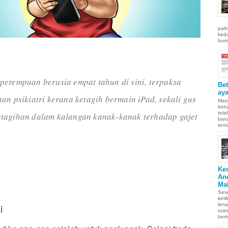
pali
keda
bumi
perempuan berusia empat tahun di sini, terpaksa
Be
aya
an psikiatri kerana ketagih bermain iPad, sekali gus
Masy
betu
tel
tagihan dalam kalangan kanak-kanak terhadap gajet
baru
tent
Ke
An
Ma
Sese
keti
i
len
oran
bert