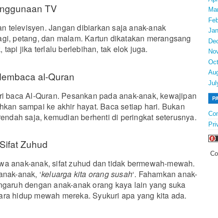
enggunaan TV
Ma
Feb
 televisyen. Jangan dibiarkan saja anak-anak
Jan
agi, petang, dan malam. Kartun dikatakan merangsang
De
tapi jika terlalu berlebihan, tak elok juga.
No
Oct
Au
Membaca al-Quran
Jul
ri baca Al-Quran. Pesankan pada anak-anak, kewajipan
P
hkan sampai ke akhir hayat. Baca setiap hari. Bukan
Con
rendah saja, kemudian berhenti di peringkat seterusnya.
Pri
Sifat Zuhud
Co
wa anak-anak, sifat zuhud dan tidak bermewah-mewah.
anak-anak, ‘
keluarga kita orang susah
‘. Fahamkan anak-
engaruh dengan anak-anak orang kaya lain yang suka
ara hidup mewah mereka. Syukuri apa yang kita ada.