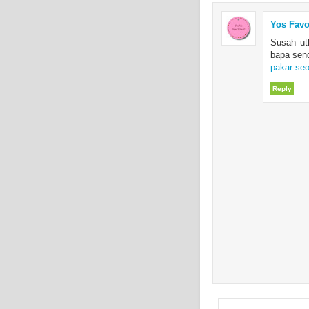
Yos Favo
Susah ut
bapa send
pakar se
Reply