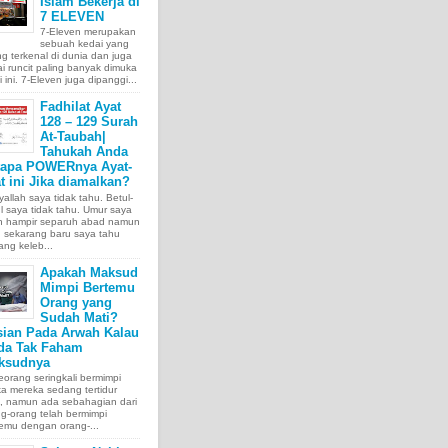
Islam Bekerja di
7 ELEVEN
7-Eleven merupakan
sebuah kedai yang
ng terkenal di dunia dan juga
i runcit paling banyak dimuka
 ini. 7-Eleven juga dipanggi...
Fadhilat Ayat
128 – 129 Surah
At-Taubah|
Tahukah Anda
tapa POWERnya Ayat-
t ini Jika diamalkan?
allah saya tidak tahu. Betul-
l saya tidak tahu. Umur saya
ah hampir separuh abad namun
 sekarang baru saya tahu
ang keleb...
Apakah Maksud
Mimpi Bertemu
Orang yang
Sudah Mati?
sian Pada Arwah Kalau
da Tak Faham
ksudnya
orang seringkali bermimpi
ka mereka sedang tertidur
a, namun ada sebahagian dari
g-orang telah bermimpi
emu dengan orang-...