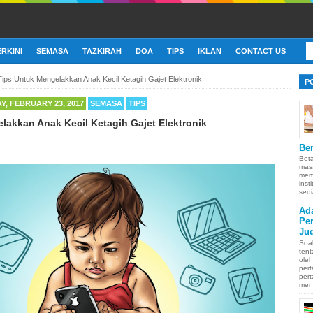
ERKINI
SEMASA
TAZKIRAH
DOA
TIPS
IKLAN
CONTACT US
Tips Untuk Mengelakkan Anak Kecil Ketagih Gajet Elektronik
P
, FEBRUARY 23, 2017
SEMASA
TIPS
lakkan Anak Kecil Ketagih Gajet Elektronik
Ber
Bet
mas
memb
inst
sedi
Ad
Pe
Ju
Soa
ten
oleh
pert
pert
men