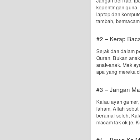
Jangan beli tab, I
kepentingan guna, 
laptop dan kompute
tambah, bermacam i
#2 – Kerap Baca
Sejak dari dalam pe
Quran. Bukan anak
anak-anak. Mak aya
apa yang mereka d
#3 – Jangan Ma
Kalau ayah gamer,
faham, Allah sebut
beramal soleh. Kal
macam tak ok je. K
#4 – Bawa Ke Ma