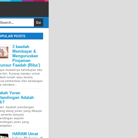
OPULAR POSTS
3 kaedah
Membayar &
Menguruskan
Pinjaman
unsur Faedah (Riba’)
apa mudahnya kehidupan kita
a kini. Kurang mampu untuk
eli rumah atau kereta,
itusi perbankan dan kewangan
a memberi...
akah Yuran
rtandingan Adalah
di?
lan: Apakah pandangan
tang wang yuran yang dibayar
 peserta sesuatu
andingan seperti
andingan joran yang
etapkan...
HARAM Umat