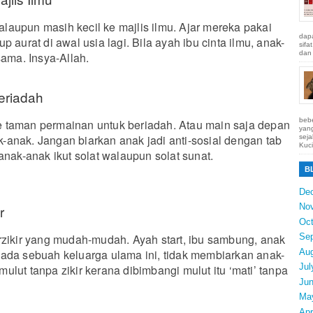
aupun masih kecil ke majlis ilmu. Ajar mereka pakai
dapa
p aurat di awal usia lagi. Bila ayah ibu cinta ilmu, anak-
sifa
dan 
sama. Insya-Allah.
eriadah
bebe
 taman permainan untuk beriadah. Atau main saja depan
yang
anak. Jangan biarkan anak jadi anti-sosial dengan tab
seja
Kuci
anak-anak ikut solat walaupun solat sunat.
B
De
No
r
Oct
Se
rzikir yang mudah-mudah. Ayah start, ibu sambung, anak
Au
ada sebuah keluarga ulama ini, tidak membiarkan anak-
Jul
lut tanpa zikir kerana dibimbangi mulut itu ‘mati’ tanpa
Ju
Ma
Apr