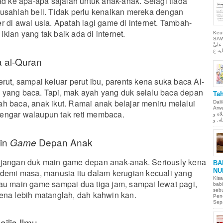
pad ke apa-apa sajalah untuk anak-anak. Selagi tiada
usahlah beli. Tidak perlu kenalkan mereka dengan
r di awal usia. Apatah lagi game di internet. Tambah-
klan yang tak baik ada di internet.
Keu
SAW Ya
ليَّ
 al-Quran
rut, sampai keluar perut ibu, parents kena suka baca Al-
 yang baca. Tapi, mak ayah yang duk selalu baca depan
Tah
h baca, anak ikut. Ramai anak belajar meniru melalui
Dali
Arwah. حمن الحيم
engar walaupun tak reti membaca.
لاة و
in
Depan Anak
Game
 jangan duk main game depan anak-anak. Seriously kena
BA
NU
 demi masa, manusia itu dalam kerugian kecuali yang
Kisa
au main game sampai dua tiga jam, sampai lewat pagi,
babi
sebu
ena lebih matanglah, dah kahwin kan.
Pen
Sepa
jlis Ilmu