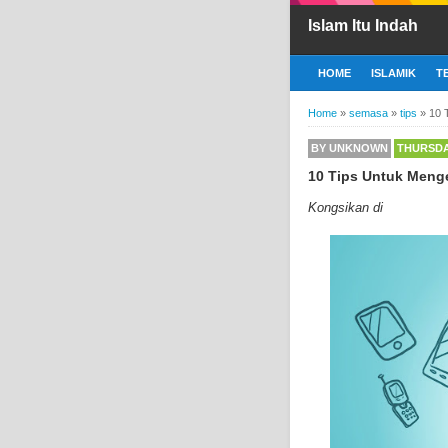
Islam Itu Indah
HOME
ISLAMIK
T
Home
»
semasa
»
tips
»
10 
BY
UNKNOWN
THURSDAY
10 Tips Untuk Menge
Kongsikan di