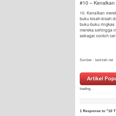
#10 – Kenalkan
10. Kenalkan mere
buku kisah-kisah d
buku-buku ringkas 
mereka sehingga me
sebagai contoh ceri
Sumber : tazkirah.net
loading...
1 Response to "10 T