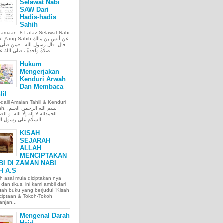
Selawat Nabi
SAW Dari
Hadis-hadis
Sahih
tamaan 8 Lafaz Selawat Nabi
ng Sahih عن أنس بن مالك
قال: قال رسول الله : «مَن صلَّى ع
صلاةً واحدةً ، صَلى اللهُ عليه عَ...
Hukum
Mengerjakan
Kenduri Arwah
Dan Membaca
lil
l-dalil Amalan Tahlil & Kenduri
بسم الله الر.
الحمدلله لا إله إلّا الله, و الص
السلام على رسول الله, و...
KISAH
SEJARAH
ALLAH
MENCIPTAKAN
BI DI ZAMAN NABI
H A.S
h asal mula diciptakan nya
 dan tikus, ini kami ambil dari
ah buku yang berjudul “Kisah
ciptaan & Tokoh-Tokoh
njan...
Mengenal Darah
Haid