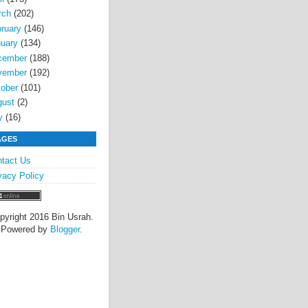
rch
(202)
ruary
(146)
uary
(134)
cember
(188)
vember
(192)
ober
(101)
gust
(2)
y
(16)
AGES
tact Us
vacy Policy
pyright 2016 Bin Usrah.
Powered by
Blogger
.