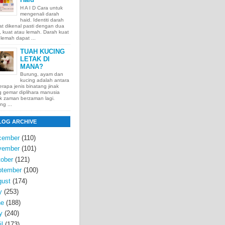
H A I D Cara untuk
mengenali darah
haid. Identiti darah
t dikenal pasti dengan dua
t, kuat atau lemah. Darah kuat
lemah dapat ...
TUAH KUCING
LETAK DI
MANA?
Burung, ayam dan
kucing adalah antara
rapa jenis binatang jinak
 gemar diplihara manusia
k zaman berzaman lagi.
ng ...
LOG ARCHIVE
cember
(110)
vember
(101)
ober
(121)
ptember
(100)
gust
(174)
y
(253)
ne
(188)
y
(240)
il
(173)