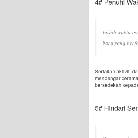
4# Penuhi Wa
Inilah waktu te
baru yang berfa
Sertailah aktiviti
mendengar ceramah
bersedekah kepada
5# Hindari Se