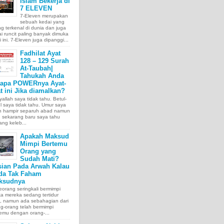
Islam Bekerja di
7 ELEVEN
7-Eleven merupakan
sebuah kedai yang
ng terkenal di dunia dan juga
i runcit paling banyak dimuka
 ini. 7-Eleven juga dipanggi...
Fadhilat Ayat
128 – 129 Surah
At-Taubah|
Tahukah Anda
tapa POWERnya Ayat-
t ini Jika diamalkan?
allah saya tidak tahu. Betul-
l saya tidak tahu. Umur saya
ah hampir separuh abad namun
 sekarang baru saya tahu
ang keleb...
Apakah Maksud
Mimpi Bertemu
Orang yang
Sudah Mati?
sian Pada Arwah Kalau
da Tak Faham
ksudnya
orang seringkali bermimpi
ka mereka sedang tertidur
a, namun ada sebahagian dari
g-orang telah bermimpi
emu dengan orang-...