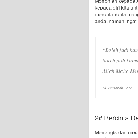
Mohonlah kepada A
kepada diri kita u
meronta-ronta meng
anda, namun ingatla
“Boleh jadi ka
boleh jadi kam
Allah Maha Men
Al-Baqarah: 216
2# Bercinta D
Menangis dan mera