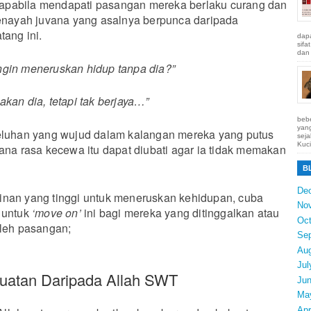
pabila mendapati pasangan mereka berlaku curang dan
jenayah juvana yang asalnya berpunca daripada
tang ini.
dapa
sifa
dan 
ngin meneruskan hidup tanpa dia?”
akan dia, tetapi tak berjaya…”
bebe
yang
keluhan yang wujud dalam kalangan mereka yang putus
seja
Kuci
mana rasa kecewa itu dapat diubati agar ia tidak memakan
B
De
inan yang tinggi untuk meneruskan kehidupan, cuba
No
 untuk
‘move on’
ini bagi mereka yang ditinggalkan atau
Oct
oleh pasangan;
Se
Au
Jul
uatan Daripada Allah SWT
Ju
Ma
Apr