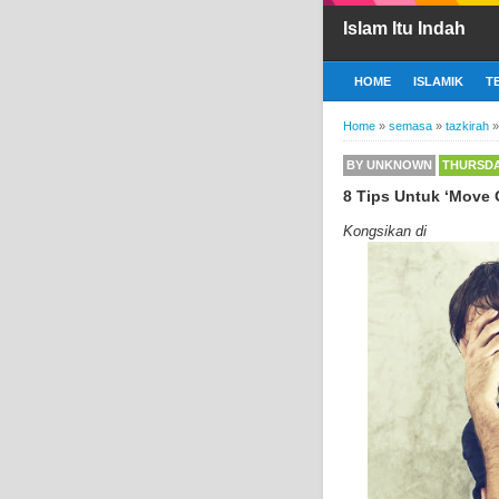
Islam Itu Indah
HOME
ISLAMIK
T
Home
»
semasa
»
tazkirah
BY
UNKNOWN
THURSDAY
8 Tips Untuk ‘Move 
Kongsikan di