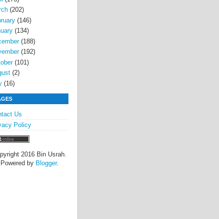
rch
(202)
ruary
(146)
uary
(134)
cember
(188)
vember
(192)
ober
(101)
gust
(2)
y
(16)
AGES
tact Us
vacy Policy
pyright 2016 Bin Usrah.
Powered by
Blogger
.