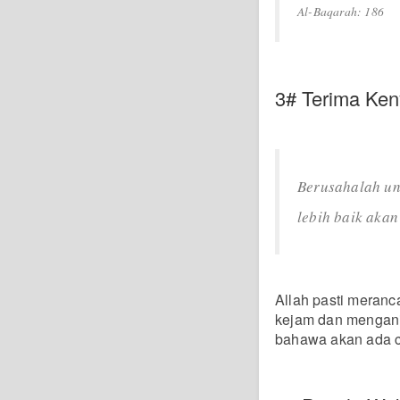
Al-Baqarah: 186
3# Terima Ken
Berusahalah un
lebih baik aka
Allah pasti meranca
kejam dan mengani
bahawa akan ada c