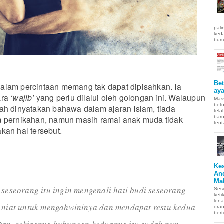
pali
keda
bumi
Be
alam percintaan memang tak dapat dipisahkan. Ia
aya
ara
‘wajib’
yang perlu dilalui oleh golongan ini. Walaupun
Masy
betu
ah dinyatakan bahawa dalam ajaran Islam, tiada
tel
baru
m pernikahan, namun masih ramai anak muda tidak
tent
kan hal tersebut.
Ke
An
Ma
 seseorang itu ingin mengenali hati budi seseorang
Sese
keti
len
n niat untuk mengahwininya dan mendapat restu kedua
oran
bert