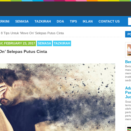
ERKINI
SEMASA
TAZKIRAH
DOA
TIPS
IKLAN
CONTACT US
»
8 Tips Untuk ‘Move On’ Selepas Putus Cinta
P
, FEBRUARY 23, 2017
SEMASA
TAZKIRAH
On’ Selepas Putus Cinta
Ber
Bet
mas
memb
inst
sedi
Ad
Pe
Ju
Soa
ten
oleh
pert
pert
men