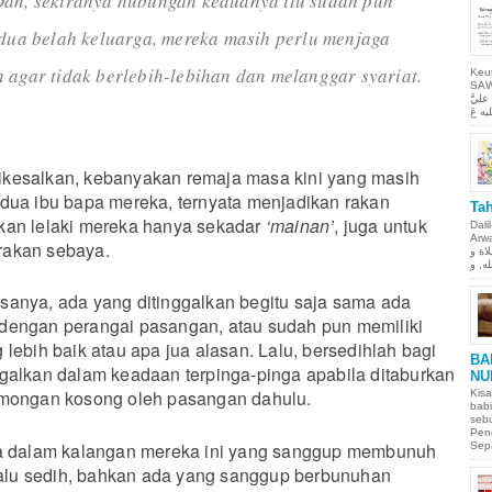
Dan, sekiranya hubungan keduanya itu sudah pun
edua belah keluarga, mereka masih perlu menjaga
 agar tidak berlebih-lebihan dan melanggar syariat.
Keu
SAW Ya
ليَّ
kesalkan, kebanyakan remaja masa kini yang masih
dua ibu bapa mereka, ternyata menjadikan rakan
Tah
kan lelaki mereka hanya sekadar
‘mainan’
, juga untuk
Dali
Arwah. حمن الحيم
rakan sebaya.
لاة و
sanya, ada yang ditinggalkan begitu saja sama ada
dengan perangai pasangan, atau sudah pun memiliki
lebih baik atau apa jua alasan. Lalu, bersedihlah bagi
BA
galkan dalam keadaan terpinga-pinga apabila ditaburkan
NU
omongan kosong oleh pasangan dahulu.
Kisa
babi
sebu
Pen
da dalam kalangan mereka ini yang sanggup membunuh
Sepa
rlalu sedih, bahkan ada yang sanggup berbunuhan