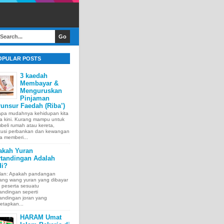
OPULAR POSTS
3 kaedah
Membayar &
Menguruskan
Pinjaman
unsur Faedah (Riba’)
apa mudahnya kehidupan kita
a kini. Kurang mampu untuk
eli rumah atau kereta,
itusi perbankan dan kewangan
a memberi...
akah Yuran
rtandingan Adalah
di?
lan: Apakah pandangan
tang wang yuran yang dibayar
 peserta sesuatu
andingan seperti
andingan joran yang
etapkan...
HARAM Umat