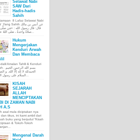
Selawat Nabi
SAW Dari
Hadis-hadis
Sahih
tamaan 8 Lafaz Selawat Nabi
ng Sahih عن أنس بن مالك
قال: قال رسول الله : «مَن صلَّى ع
صلاةً واحدةً ، صَلى اللهُ عليه عَ...
Hukum
Mengerjakan
Kenduri Arwah
Dan Membaca
lil
l-dalil Amalan Tahlil & Kenduri
بسم الله الر.
الحمدلله لا إله إلّا الله, و الص
السلام على رسول الله, و...
KISAH
SEJARAH
ALLAH
MENCIPTAKAN
BI DI ZAMAN NABI
H A.S
h asal mula diciptakan nya
 dan tikus, ini kami ambil dari
ah buku yang berjudul “Kisah
ciptaan & Tokoh-Tokoh
njan...
Mengenal Darah
Haid