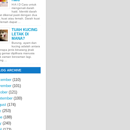
H A I D Cara untuk
mengenali darah
haid. Identiti darah
t dikenal pasti dengan dua
t, kuat atau lemah. Darah kuat
lemah dapat ...
TUAH KUCING
LETAK DI
MANA?
Burung, ayam dan
kucing adalah antara
rapa jenis binatang jinak
 gemar diplihara manusia
k zaman berzaman lagi.
ng ...
LOG ARCHIVE
cember
(110)
vember
(101)
ober
(121)
ptember
(100)
gust
(174)
y
(253)
ne
(188)
y
(240)
il
(173)