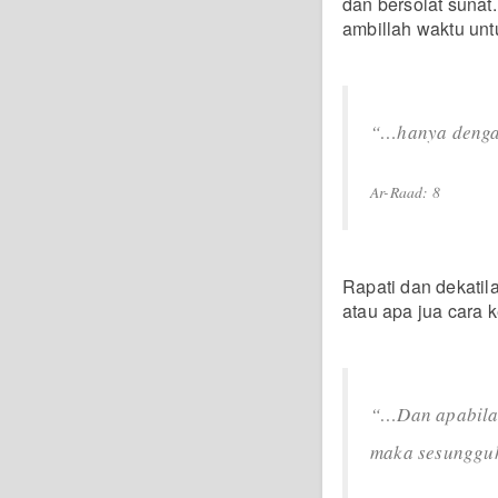
dan bersolat sunat.
ambillah waktu un
“…hanya dengan
Ar-Raad: 8
Rapati dan dekatila
atau apa jua cara k
“…Dan apabila
maka sesungguh