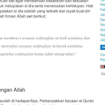
llah swt agar memberikan kesabaran dan kekuatan
Ma
ntuk melupakan si dia serta meneruskan kehidupan. Hati
Feb
atakan si dia adalah yang terbaik dan layak buat diri
Jan
h firman Allah swt berikut;
De
No
Oct
Au
mu membenci sesuatu sedangkan ia baik untukmu dan
Jul
u menyukai sesuatu sedangkan ia buruk untukmu.
P
getahui sedangkan kamu tidak mengetahui.”
Con
Pri
Co
engan Allah
yulah di hadapanNya. Perbanyakkan bacaan al-Quran