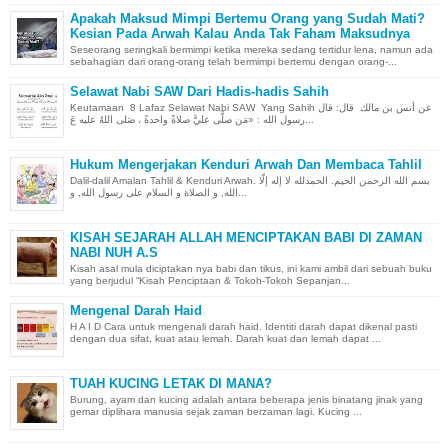
Apakah Maksud Mimpi Bertemu Orang yang Sudah Mati?
Kesian Pada Arwah Kalau Anda Tak Faham Maksudnya
Seseorang seringkali bermimpi ketika mereka sedang tertidur lena, namun ada
sebahagian dari orang-orang telah bermimpi bertemu dengan orang-...
Selawat Nabi SAW Dari Hadis-hadis Sahih
Keutamaan 8 Lafaz Selawat Nabi SAW Yang Sahih عن أنس بن مالك قال: قال
رسول الله : «مَن صلَّى عليَّ صلاةً واحدةً ، صَلى اللهُ عليه عَ...
Hukum Mengerjakan Kenduri Arwah Dan Membaca Tahlil
Dalil-dalil Amalan Tahlil & Kenduri Arwah. بسم الله الرحمن الحيم. الحمدلله لا إله إلّا
الله, و الصلاة و السلام على رسول الله, و...
KISAH SEJARAH ALLAH MENCIPTAKAN BABI DI ZAMAN
NABI NUH A.S
Kisah asal mula diciptakan nya babi dan tikus, ini kami ambil dari sebuah buku
yang berjudul “Kisah Penciptaan & Tokoh-Tokoh Sepanjan...
Mengenal Darah Haid
H A I D Cara untuk mengenali darah haid. Identiti darah dapat dikenal pasti
dengan dua sifat, kuat atau lemah. Darah kuat dan lemah dapat ...
TUAH KUCING LETAK DI MANA?
Burung, ayam dan kucing adalah antara beberapa jenis binatang jinak yang
gemar diplihara manusia sejak zaman berzaman lagi. Kucing ...