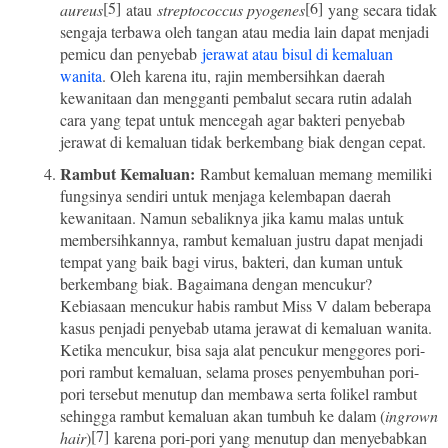
[5]
[6]
aureus
atau
streptococcus pyogenes
yang secara tidak
sengaja terbawa oleh tangan atau media lain dapat menjadi
pemicu dan penyebab
jerawat atau bisul di kemaluan
wanita
. Oleh karena itu, rajin membersihkan daerah
kewanitaan dan mengganti pembalut secara rutin adalah
cara yang tepat untuk mencegah agar bakteri penyebab
jerawat di kemaluan tidak berkembang biak dengan cepat.
Rambut Kemaluan:
Rambut kemaluan memang memiliki
fungsinya sendiri untuk menjaga kelembapan daerah
kewanitaan. Namun sebaliknya jika kamu malas untuk
membersihkannya, rambut kemaluan justru dapat menjadi
tempat yang baik bagi virus, bakteri, dan kuman untuk
berkembang biak. Bagaimana dengan mencukur?
Kebiasaan mencukur habis rambut Miss V dalam beberapa
kasus penjadi penyebab utama jerawat di kemaluan wanita.
Ketika mencukur, bisa saja alat pencukur menggores pori-
pori rambut kemaluan, selama proses penyembuhan pori-
pori tersebut menutup dan membawa serta folikel rambut
sehingga rambut kemaluan akan tumbuh ke dalam (
ingrown
[7]
hair
)
karena pori-pori yang menutup dan menyebabkan