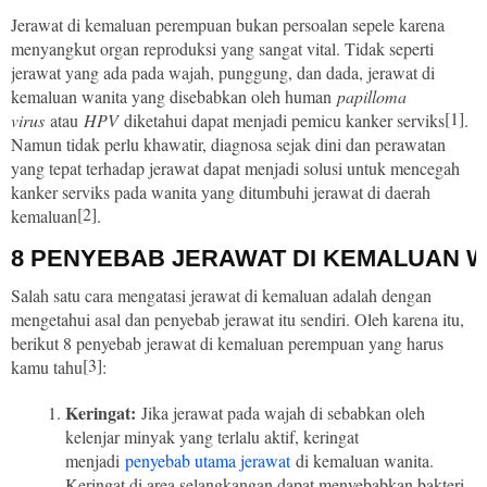
Jerawat di kemaluan perempuan bukan persoalan sepele karena
menyangkut organ reproduksi yang sangat vital. Tidak seperti
jerawat yang ada pada wajah, punggung, dan dada, jerawat di
kemaluan wanita yang disebabkan oleh human
papilloma
[1]
virus
atau
HPV
diketahui dapat menjadi pemicu kanker serviks
.
Namun tidak perlu khawatir, diagnosa sejak dini dan perawatan
yang tepat terhadap jerawat dapat menjadi solusi untuk mencegah
kanker serviks pada wanita yang ditumbuhi jerawat di daerah
[2]
kemaluan
.
8 PENYEBAB JERAWAT DI KEMALUAN W
Salah satu cara mengatasi jerawat di kemaluan adalah dengan
mengetahui asal dan penyebab jerawat itu sendiri. Oleh karena itu,
berikut 8 penyebab jerawat di kemaluan perempuan yang harus
[3]
kamu tahu
:
Keringat:
Jika jerawat pada wajah di sebabkan oleh
kelenjar minyak yang terlalu aktif, keringat
menjadi
penyebab utama jerawat
di kemaluan wanita.
Keringat di area selangkangan dapat menyebabkan bakteri