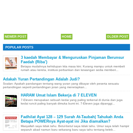
NEWER POST
HOME
OLDER POST
POPULAR POSTS
3 kaedah Membayar & Menguruskan Pinjaman Berunsur
Faedah (Riba’)
Betapa mudahnya kehidupan kita masa kini. Kurang mampu untuk membeli
rumah atau kereta, institusi perbankan dan kewangan sedia memberi...
Adakah Yuran Pertandingan Adalah Judi?
Soalan: Apakah pandangan tentang wang yuran yang dibayar oleh peserta sesuatu
pertandingan seperti pertandingan joran yang menetapkan...
HARAM Umat Islam Bekerja di 7 ELEVEN
7-Eleven merupakan sebuah kedai yang paling terkenal di dunia dan juga
kedai runcit paling banyak dimuka bumi ini. 7-Eleven juga dipanggi...
Fadhilat Ayat 128 – 129 Surah At-Taubah| Tahukah Anda
Betapa POWERnya Ayat-ayat ini Jika diamalkan?
Masyallah saya tidak tahu. Betul-betul saya tidak tahu. Umur saya telah hampir
separuh abad namun baru sekarang baru saya tahu tentang keleb...