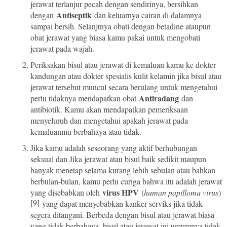
jerawat terlanjur pecah dengan sendirinya, bersihkan
Antiseptik
dengan
dan keluarnya cairan di dalamnya
sampai bersih. Selanjtnya obati dengan betadine ataupun
obat jerawat yang biasa kamu pakai untuk mengobati
jerawat pada wajah.
Periksakan bisul atau jerawat di kemaluan kamu ke dokter
kandungan atau dokter spesialis kulit kelamin jika bisul atau
jerawat tersebut muncul secara berulang untuk mengetahui
Antiradang
perlu tidaknya mendapatkan obat
dan
antibiotik. Kamu akan mendapatkan pemeriksaan
menyeluruh dan mengetahui apakah jerawat pada
kemaluanmu berbahaya atau tidak.
Jika kamu adalah seseorang yang aktif berhubungan
seksual dan Jika jerawat atau bisul baik sedikit maupun
banyak menetap selama kurang lebih sebulan atau bahkan
berbulan-bulan, kamu perlu curiga bahwa itu adalah jerawat
virus HPV
yang disebabkan oleh
(
human papilloma virus
)
[9]
yang dapat menyebabkan kanker serviks jika tidak
segera ditangani. Berbeda dengan bisul atau jerawat biasa
yang tidak berbahaya, bisul atau jerawat ini umumnya tidak