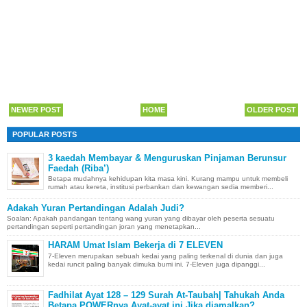
NEWER POST
HOME
OLDER POST
POPULAR POSTS
3 kaedah Membayar & Menguruskan Pinjaman Berunsur
Faedah (Riba’)
Betapa mudahnya kehidupan kita masa kini. Kurang mampu untuk membeli
rumah atau kereta, institusi perbankan dan kewangan sedia memberi...
Adakah Yuran Pertandingan Adalah Judi?
Soalan: Apakah pandangan tentang wang yuran yang dibayar oleh peserta sesuatu
pertandingan seperti pertandingan joran yang menetapkan...
HARAM Umat Islam Bekerja di 7 ELEVEN
7-Eleven merupakan sebuah kedai yang paling terkenal di dunia dan juga
kedai runcit paling banyak dimuka bumi ini. 7-Eleven juga dipanggi...
Fadhilat Ayat 128 – 129 Surah At-Taubah| Tahukah Anda
Betapa POWERnya Ayat-ayat ini Jika diamalkan?