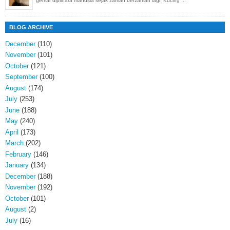
gemar diplihara manusia sejak zaman berzaman lagi. Kucing ...
BLOG ARCHIVE
December
(110)
November
(101)
October
(121)
September
(100)
August
(174)
July
(253)
June
(188)
May
(240)
April
(173)
March
(202)
February
(146)
January
(134)
December
(188)
November
(192)
October
(101)
August
(2)
July
(16)