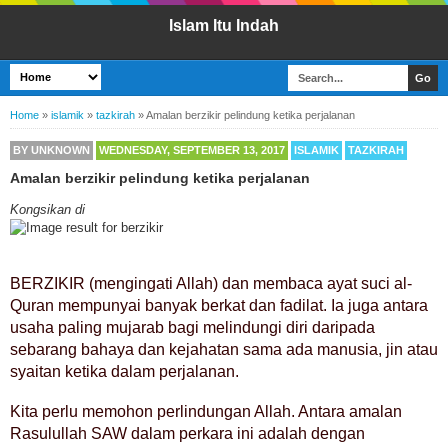
Islam Itu Indah
Home
»
islamik
»
tazkirah
»
Amalan berzikir pelindung ketika perjalanan
BY
UNKNOWN
WEDNESDAY, SEPTEMBER 13, 2017
ISLAMIK
TAZKIRAH
Amalan berzikir pelindung ketika perjalanan
Kongsikan di
BERZIKIR (mengingati Allah) dan membaca ayat suci al-
Quran mempunyai banyak berkat dan fadilat. Ia juga antara
usaha paling mujarab bagi melindungi diri daripada
sebarang bahaya dan kejahatan sama ada manusia, jin atau
syaitan ketika dalam perjalanan.
Kita perlu memohon perlindungan Allah. Antara amalan
Rasulullah SAW dalam perkara ini adalah dengan