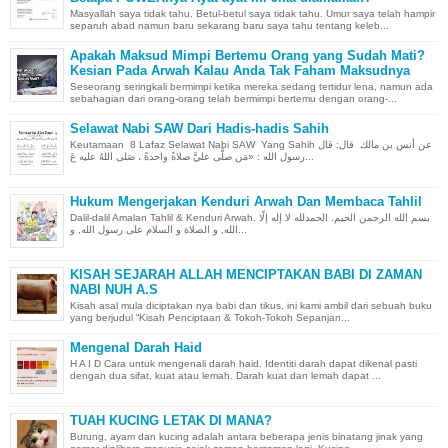
Masyallah saya tidak tahu. Betul-betul saya tidak tahu. Umur saya telah hampir
separuh abad namun baru sekarang baru saya tahu tentang keleb...
Apakah Maksud Mimpi Bertemu Orang yang Sudah Mati?
Kesian Pada Arwah Kalau Anda Tak Faham Maksudnya
Seseorang seringkali bermimpi ketika mereka sedang tertidur lena, namun ada
sebahagian dari orang-orang telah bermimpi bertemu dengan orang-...
Selawat Nabi SAW Dari Hadis-hadis Sahih
Keutamaan 8 Lafaz Selawat Nabi SAW Yang Sahih عن أنس بن مالك قال: قال
رسول الله : «مَن صلَّى عليَّ صلاةً واحدةً ، صَلى اللهُ عليه عَ...
Hukum Mengerjakan Kenduri Arwah Dan Membaca Tahlil
Dalil-dalil Amalan Tahlil & Kenduri Arwah. بسم الله الرحمن الحيم. الحمدلله لا إله إلّا
الله, و الصلاة و السلام على رسول الله, و...
KISAH SEJARAH ALLAH MENCIPTAKAN BABI DI ZAMAN
NABI NUH A.S
Kisah asal mula diciptakan nya babi dan tikus, ini kami ambil dari sebuah buku
yang berjudul “Kisah Penciptaan & Tokoh-Tokoh Sepanjan...
Mengenal Darah Haid
H A I D Cara untuk mengenali darah haid. Identiti darah dapat dikenal pasti
dengan dua sifat, kuat atau lemah. Darah kuat dan lemah dapat ...
TUAH KUCING LETAK DI MANA?
Burung, ayam dan kucing adalah antara beberapa jenis binatang jinak yang