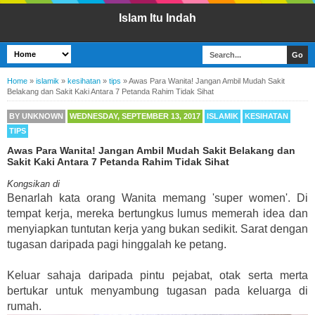
Islam Itu Indah
Home
»
islamik
»
kesihatan
»
tips
»
Awas Para Wanita! Jangan Ambil Mudah Sakit
Belakang dan Sakit Kaki Antara 7 Petanda Rahim Tidak Sihat
BY
UNKNOWN
WEDNESDAY, SEPTEMBER 13, 2017
ISLAMIK
KESIHATAN
TIPS
Awas Para Wanita! Jangan Ambil Mudah Sakit Belakang dan
Sakit Kaki Antara 7 Petanda Rahim Tidak Sihat
Kongsikan di
Benarlah kata orang Wanita memang 'super women'. Di
tempat kerja, mereka bertungkus lumus memerah idea dan
menyiapkan tuntutan kerja yang bukan sedikit. Sarat dengan
tugasan daripada pagi hinggalah ke petang.
Keluar sahaja daripada pintu pejabat, otak serta merta
bertukar untuk menyambung tugasan pada keluarga di
rumah.