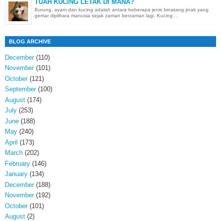
TUAH KUCING LETAK DI MANA?
Burung, ayam dan kucing adalah antara beberapa jenis binatang jinak yang
gemar diplihara manusia sejak zaman berzaman lagi. Kucing ...
BLOG ARCHIVE
December
(110)
November
(101)
October
(121)
September
(100)
August
(174)
July
(253)
June
(188)
May
(240)
April
(173)
March
(202)
February
(146)
January
(134)
December
(188)
November
(192)
October
(101)
August
(2)