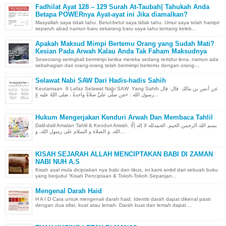
Fadhilat Ayat 128 – 129 Surah At-Taubah| Tahukah Anda
Betapa POWERnya Ayat-ayat ini Jika diamalkan?
Masyallah saya tidak tahu. Betul-betul saya tidak tahu. Umur saya telah hampir
separuh abad namun baru sekarang baru saya tahu tentang keleb...
Apakah Maksud Mimpi Bertemu Orang yang Sudah Mati?
Kesian Pada Arwah Kalau Anda Tak Faham Maksudnya
Seseorang seringkali bermimpi ketika mereka sedang tertidur lena, namun ada
sebahagian dari orang-orang telah bermimpi bertemu dengan orang-...
Selawat Nabi SAW Dari Hadis-hadis Sahih
Keutamaan 8 Lafaz Selawat Nabi SAW Yang Sahih عن أنس بن مالك قال: قال
رسول الله : «مَن صلَّى عليَّ صلاةً واحدةً ، صَلى اللهُ عليه عَ...
Hukum Mengerjakan Kenduri Arwah Dan Membaca Tahlil
Dalil-dalil Amalan Tahlil & Kenduri Arwah. بسم الله الرحمن الحيم. الحمدلله لا إله إلّا
الله, و الصلاة و السلام على رسول الله, و...
KISAH SEJARAH ALLAH MENCIPTAKAN BABI DI ZAMAN
NABI NUH A.S
Kisah asal mula diciptakan nya babi dan tikus, ini kami ambil dari sebuah buku
yang berjudul “Kisah Penciptaan & Tokoh-Tokoh Sepanjan...
Mengenal Darah Haid
H A I D Cara untuk mengenali darah haid. Identiti darah dapat dikenal pasti
dengan dua sifat, kuat atau lemah. Darah kuat dan lemah dapat ...