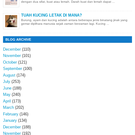
dengan dua sifat, kuat atau lemah. Darah kuat dan lemah dapat ...
TUAH KUCING LETAK DI MANA?
Burung, ayam dan kucing adalah antara beberapa jenis binatang jinak yang
gemar diplihara manusia sejak zaman berzaman lagi. Kucing ...
BLOG ARCHIVE
December
(110)
November
(101)
October
(121)
September
(100)
August
(174)
July
(253)
June
(188)
May
(240)
April
(173)
March
(202)
February
(146)
January
(134)
December
(188)
November
(192)