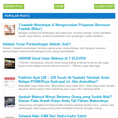
NEWER POST
HOME
OLDER POST
POPULAR POSTS
3 kaedah Membayar & Menguruskan Pinjaman Berunsur
Faedah (Riba’)
Betapa mudahnya kehidupan kita masa kini. Kurang mampu untuk membeli
rumah atau kereta, institusi perbankan dan kewangan sedia memberi...
Adakah Yuran Pertandingan Adalah Judi?
Soalan: Apakah pandangan tentang wang yuran yang dibayar oleh peserta sesuatu
pertandingan seperti pertandingan joran yang menetapkan...
HARAM Umat Islam Bekerja di 7 ELEVEN
7-Eleven merupakan sebuah kedai yang paling terkenal di dunia dan juga
kedai runcit paling banyak dimuka bumi ini. 7-Eleven juga dipanggi...
Fadhilat Ayat 128 – 129 Surah At-Taubah| Tahukah Anda
Betapa POWERnya Ayat-ayat ini Jika diamalkan?
Masyallah saya tidak tahu. Betul-betul saya tidak tahu. Umur saya telah hampir
separuh abad namun baru sekarang baru saya tahu tentang keleb...
Apakah Maksud Mimpi Bertemu Orang yang Sudah Mati?
Kesian Pada Arwah Kalau Anda Tak Faham Maksudnya
Seseorang seringkali bermimpi ketika mereka sedang tertidur lena, namun ada
sebahagian dari orang-orang telah bermimpi bertemu dengan orang-...
Selawat Nabi SAW Dari Hadis-hadis Sahih