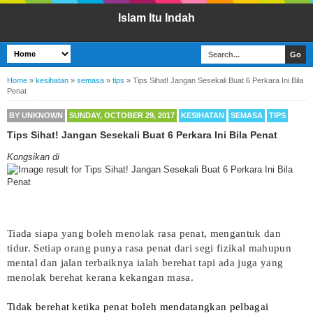
Islam Itu Indah
Home
»
kesihatan
»
semasa
»
tips
»
Tips Sihat! Jangan Sesekali Buat 6 Perkara Ini Bila
Penat
BY
UNKNOWN
SUNDAY, OCTOBER 29, 2017
KESIHATAN
SEMASA
TIPS
Tips Sihat! Jangan Sesekali Buat 6 Perkara Ini Bila Penat
Kongsikan di
Tiada siapa yang boleh menolak rasa penat, mengantuk dan
tidur. Setiap orang punya rasa penat dari segi fizikal mahupun
mental dan jalan terbaiknya ialah berehat tapi ada juga yang
menolak berehat kerana kekangan masa.
Tidak berehat ketika penat boleh mendatangkan pelbagai