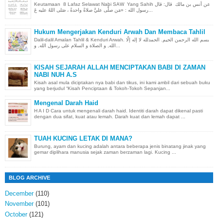
Keutamaan 8 Lafaz Selawat Nabi SAW Yang Sahih عن أنس بن مالك قال: قال
رسول الله : «مَن صلَّى عليَّ صلاةً واحدةً ، صَلى اللهُ عليه عَ...
Hukum Mengerjakan Kenduri Arwah Dan Membaca Tahlil
Dalil-dalil Amalan Tahlil & Kenduri Arwah. بسم الله الرحمن الحيم. الحمدلله لا إله إلّا
الله, و الصلاة و السلام على رسول الله, و...
KISAH SEJARAH ALLAH MENCIPTAKAN BABI DI ZAMAN
NABI NUH A.S
Kisah asal mula diciptakan nya babi dan tikus, ini kami ambil dari sebuah buku
yang berjudul “Kisah Penciptaan & Tokoh-Tokoh Sepanjan...
Mengenal Darah Haid
H A I D Cara untuk mengenali darah haid. Identiti darah dapat dikenal pasti
dengan dua sifat, kuat atau lemah. Darah kuat dan lemah dapat ...
TUAH KUCING LETAK DI MANA?
Burung, ayam dan kucing adalah antara beberapa jenis binatang jinak yang
gemar diplihara manusia sejak zaman berzaman lagi. Kucing ...
BLOG ARCHIVE
December
(110)
November
(101)
October
(121)