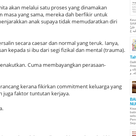
anita akan melalui satu proses yang dinamakan
m masa yang sama, mereka dah berfikir untuk
enjarakkan anak supaya tidak memudaratkan diri
Keu
SAW Ya
ليَّ
ersalin secara caesar dan normal yang teruk. Ianya,
n kepada si ibu dari segi fizikal dan mental (trauma).
Tah
Dali
menakutkan. Cuma membayangkan perasaan-
Arwah. حمن الحيم
لاة و
erancang kerana fikirkan commitment keluarga yang
 juga faktor tuntutan kerjaya.
BA
NU
a.
Kisa
babi
sebu
Pen
Sepa