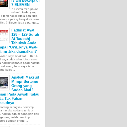
Islam Bekerja di
7 ELEVEN
7-Eleven merupakan
sebuah kedai yang
ng terkenal di dunia dan juga
i runcit paling banyak dimuka
 ini. 7-Eleven juga dipanggi...
Fadhilat Ayat
128 – 129 Surah
At-Taubah|
Tahukah Anda
tapa POWERnya Ayat-
t ini Jika diamalkan?
allah saya tidak tahu. Betul-
l saya tidak tahu. Umur saya
ah hampir separuh abad namun
 sekarang baru saya tahu
ang keleb...
Apakah Maksud
Mimpi Bertemu
Orang yang
Sudah Mati?
sian Pada Arwah Kalau
da Tak Faham
ksudnya
orang seringkali bermimpi
ka mereka sedang tertidur
a, namun ada sebahagian dari
g-orang telah bermimpi
emu dengan orang-...