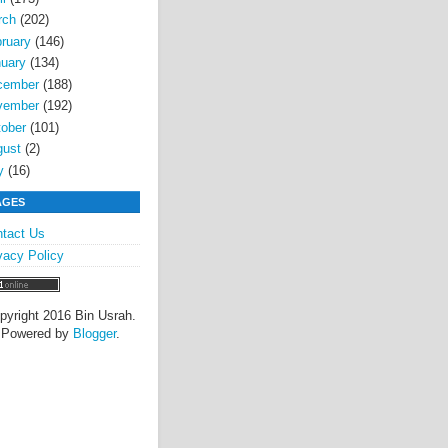
rch
(202)
ruary
(146)
uary
(134)
cember
(188)
vember
(192)
ober
(101)
gust
(2)
y
(16)
AGES
tact Us
vacy Policy
pyright 2016 Bin Usrah.
Powered by
Blogger
.