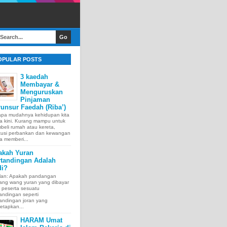
OPULAR POSTS
3 kaedah
Membayar &
Menguruskan
Pinjaman
unsur Faedah (Riba’)
apa mudahnya kehidupan kita
a kini. Kurang mampu untuk
eli rumah atau kereta,
itusi perbankan dan kewangan
a memberi...
akah Yuran
rtandingan Adalah
di?
lan: Apakah pandangan
tang wang yuran yang dibayar
 peserta sesuatu
andingan seperti
andingan joran yang
etapkan...
HARAM Umat