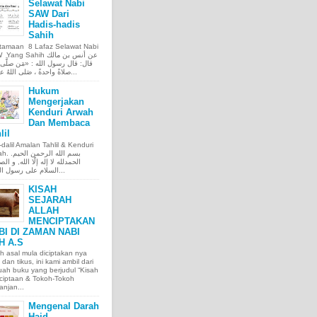
Selawat Nabi
SAW Dari
Hadis-hadis
Sahih
tamaan 8 Lafaz Selawat Nabi
ng Sahih عن أنس بن مالك
قال: قال رسول الله : «مَن صلَّى ع
صلاةً واحدةً ، صَلى اللهُ عليه عَ...
Hukum
Mengerjakan
Kenduri Arwah
Dan Membaca
lil
l-dalil Amalan Tahlil & Kenduri
بسم الله الر.
الحمدلله لا إله إلّا الله, و الص
السلام على رسول الله, و...
KISAH
SEJARAH
ALLAH
MENCIPTAKAN
BI DI ZAMAN NABI
H A.S
h asal mula diciptakan nya
 dan tikus, ini kami ambil dari
ah buku yang berjudul “Kisah
ciptaan & Tokoh-Tokoh
njan...
Mengenal Darah
Haid