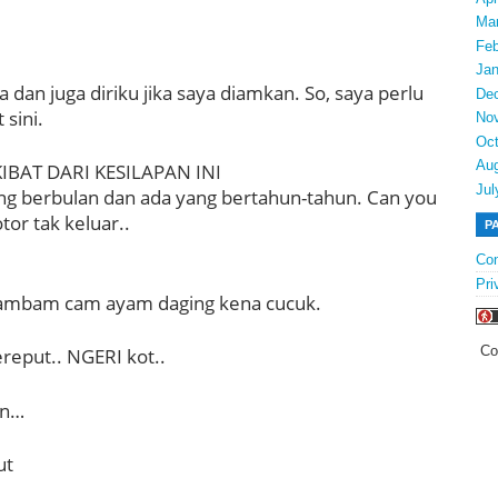
Ma
Feb
Jan
dan juga diriku jika saya diamkan. So, saya perlu
De
 sini.
No
Oct
Au
IBAT DARI KESILAPAN INI
Jul
ang berbulan dan ada yang bertahun-tahun. Can you
tor tak keluar..
P
Con
Pri
bambam cam ayam daging kena cucuk.
Co
reput.. NGERI kot..
an…
ut