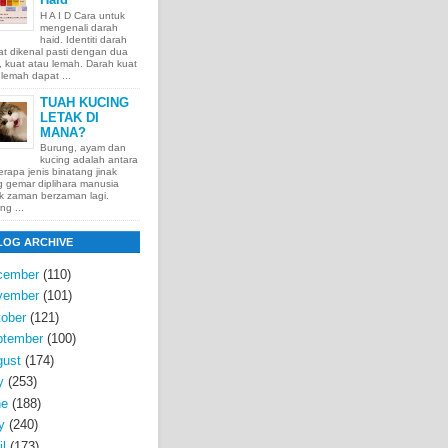
H A I D Cara untuk
mengenali darah
haid. Identiti darah
t dikenal pasti dengan dua
t, kuat atau lemah. Darah kuat
lemah dapat ...
TUAH KUCING
LETAK DI
MANA?
Burung, ayam dan
kucing adalah antara
rapa jenis binatang jinak
 gemar diplihara manusia
k zaman berzaman lagi.
ng ...
LOG ARCHIVE
cember
(110)
vember
(101)
ober
(121)
ptember
(100)
gust
(174)
y
(253)
ne
(188)
y
(240)
il
(173)