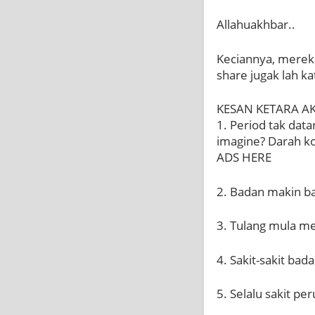
Allahuakhbar..
Keciannya, mereka 
share jugak lah kat
KESAN KETARA AK
1. Period tak dat
imagine? Darah ko
ADS HERE
2. Badan makin 
3. Tulang mula me
4. Sakit-sakit bad
5. Selalu sakit per