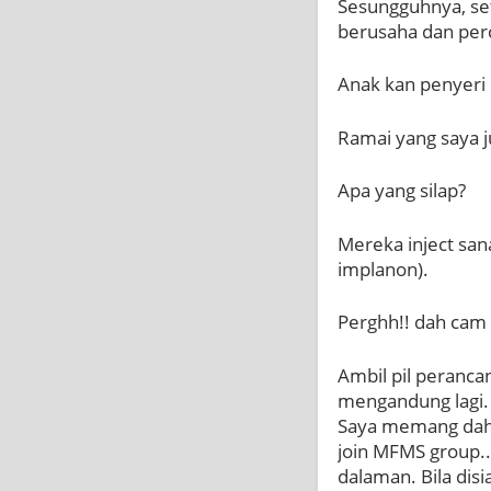
Sesungguhnya, set
berusaha dan perc
Anak kan penyeri
Ramai yang saya j
Apa yang silap?
Mereka inject sana
implanon).
Perghh!! dah cam
Ambil pil perancan
mengandung lagi.
Saya memang dah ta
join MFMS group.
dalaman. Bila dis