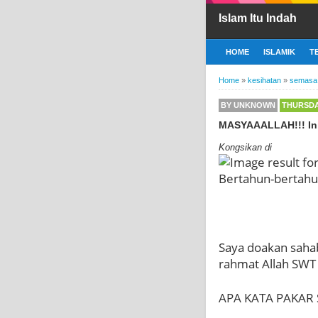
Islam Itu Indah
HOME
ISLAMIK
T
Home
»
kesihatan
»
semasa
BY
UNKNOWN
THURSDA
MASYAAALLAH!!! Ini
Kongsikan di
Saya doakan saha
rahmat Allah SWT 
APA KATA PAKAR 