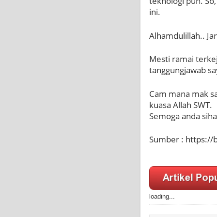
teknologi pun. So
ini.
Alhamdulillah.. Ja
Mesti ramai terkej
tanggungjawab saya
Cam mana mak say
kuasa Allah SWT.
Semoga anda sihat
Sumber : https://
loading...