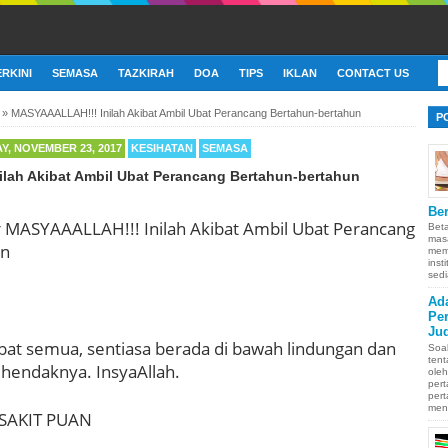
ERKINI
SEMASA
TAZKIRAH
DOA
TIPS
IKLAN
CONTACT US
»
MASYAAALLAH!!! Inilah Akibat Ambil Ubat Perancang Bertahun-bertahun
P
Y, NOVEMBER 23, 2017
KESIHATAN
SEMASA
lah Akibat Ambil Ubat Perancang Bertahun-bertahun
Ber
Bet
mas
memb
inst
sedi
Ad
Pe
Ju
bat semua, sentiasa berada di bawah lindungan dan
Soa
ten
hendaknya. InsyaAllah.
oleh
pert
pert
men
SAKIT PUAN