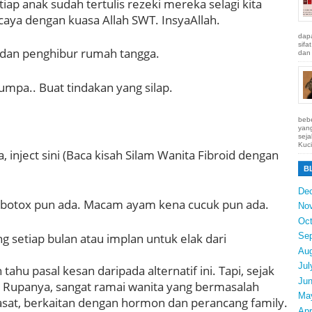
iap anak sudah tertulis rezeki mereka selagi kita
aya dengan kuasa Allah SWT. InsyaAllah.
dapa
sifa
 dan penghibur rumah tangga.
dan 
umpa.. Buat tindakan yang silap.
bebe
yang
seja
Kuci
, inject sini (Baca kisah Silam Wanita Fibroid dengan
B
De
 botox pun ada. Macam ayam kena cucuk pun ada.
No
Oct
g setiap bulan atau implan untuk elak dari
Se
Au
Jul
hu pasal kesan daripada alternatif ini. Tapi, sejak
Ju
. Rupanya, sangat ramai wanita yang bermasalah
Ma
iasat, berkaitan dengan hormon dan perancang family.
Apr