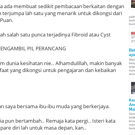
aya ada membuat sedikit pembacaan berkaitan dengan
n terjumpa lah satu yang menarik untuk dikongsi dari
pali
 Puan.
keda
bumi
ah salah satu punca terjadinya Fibroid atau Cyst
ENGAMBIL PIL PERANCANG
Be
aya
Masy
am dunia kesihatan nie.. Alhamdulillah, makin banyak
betu
tel
aat yang dikongsi untuk pengajaran dan kebaikan
baru
tent
Ke
An
an saya bersama ibu-ibu muda yang berkerjaya.
Ma
Sese
keti
ia pun bertambah.. Remaja kata pergi.. Isteri kata
len
oran
pare diri lah untuk masa depan, kan..
bert