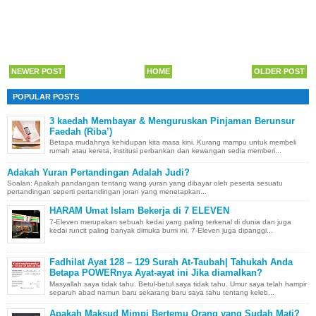
NEWER POST
HOME
OLDER POST
POPULAR POSTS
3 kaedah Membayar & Menguruskan Pinjaman Berunsur
Faedah (Riba’)
Betapa mudahnya kehidupan kita masa kini. Kurang mampu untuk membeli
rumah atau kereta, institusi perbankan dan kewangan sedia memberi...
Adakah Yuran Pertandingan Adalah Judi?
Soalan: Apakah pandangan tentang wang yuran yang dibayar oleh peserta sesuatu
pertandingan seperti pertandingan joran yang menetapkan...
HARAM Umat Islam Bekerja di 7 ELEVEN
7-Eleven merupakan sebuah kedai yang paling terkenal di dunia dan juga
kedai runcit paling banyak dimuka bumi ini. 7-Eleven juga dipanggi...
Fadhilat Ayat 128 – 129 Surah At-Taubah| Tahukah Anda
Betapa POWERnya Ayat-ayat ini Jika diamalkan?
Masyallah saya tidak tahu. Betul-betul saya tidak tahu. Umur saya telah hampir
separuh abad namun baru sekarang baru saya tahu tentang keleb...
Apakah Maksud Mimpi Bertemu Orang yang Sudah Mati?