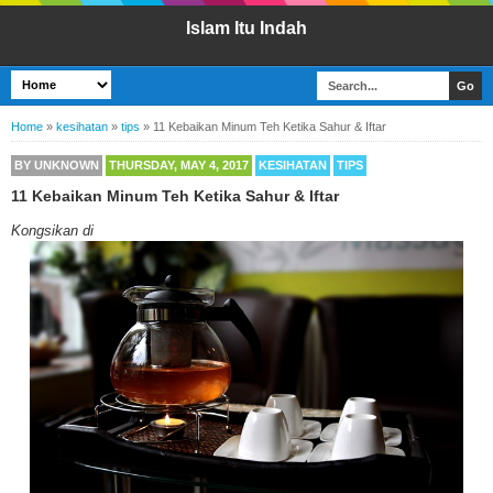
Islam Itu Indah
Home
»
kesihatan
»
tips
»
11 Kebaikan Minum Teh Ketika Sahur & Iftar
BY
UNKNOWN
THURSDAY, MAY 4, 2017
KESIHATAN
TIPS
11 Kebaikan Minum Teh Ketika Sahur & Iftar
Kongsikan di