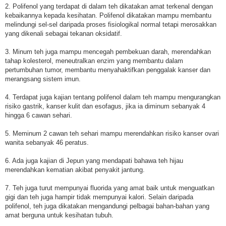
2. Polifenol yang terdapat di dalam teh dikatakan amat terkenal dengan
kebaikannya kepada kesihatan. Polifenol dikatakan mampu membantu
melindungi sel-sel daripada proses fisiologikal normal tetapi merosakkan
yang dikenali sebagai tekanan oksidatif.
3. Minum teh juga mampu mencegah pembekuan darah, merendahkan
tahap kolesterol, meneutralkan enzim yang membantu dalam
pertumbuhan tumor, membantu menyahaktifkan penggalak kanser dan
merangsang sistem imun.
4. Terdapat juga kajian tentang polifenol dalam teh mampu mengurangkan
risiko gastrik, kanser kulit dan esofagus, jika ia diminum sebanyak 4
hingga 6 cawan sehari.
5. Meminum 2 cawan teh sehari mampu merendahkan risiko kanser ovari
wanita sebanyak 46 peratus.
6. Ada juga kajian di Jepun yang mendapati bahawa teh hijau
merendahkan kematian akibat penyakit jantung.
7. Teh juga turut mempunyai fluorida yang amat baik untuk menguatkan
gigi dan teh juga hampir tidak mempunyai kalori. Selain daripada
polifenol, teh juga dikatakan mengandungi pelbagai bahan-bahan yang
amat berguna untuk kesihatan tubuh.