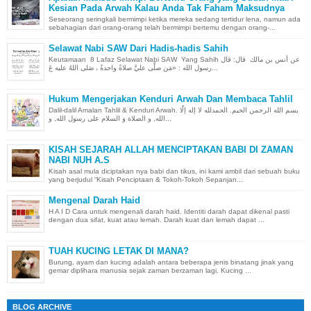
Kesian Pada Arwah Kalau Anda Tak Faham Maksudnya
Seseorang seringkali bermimpi ketika mereka sedang tertidur lena, namun ada
sebahagian dari orang-orang telah bermimpi bertemu dengan orang-...
Selawat Nabi SAW Dari Hadis-hadis Sahih
Keutamaan 8 Lafaz Selawat Nabi SAW Yang Sahih عن أنس بن مالك قال: قال
رسول الله : «مَن صلَّى عليَّ صلاةً واحدةً ، صَلى اللهُ عليه عَ...
Hukum Mengerjakan Kenduri Arwah Dan Membaca Tahlil
Dalil-dalil Amalan Tahlil & Kenduri Arwah. بسم الله الرحمن الحيم. الحمدلله لا إله إلّا
الله, و الصلاة و السلام على رسول الله, و...
KISAH SEJARAH ALLAH MENCIPTAKAN BABI DI ZAMAN
NABI NUH A.S
Kisah asal mula diciptakan nya babi dan tikus, ini kami ambil dari sebuah buku
yang berjudul “Kisah Penciptaan & Tokoh-Tokoh Sepanjan...
Mengenal Darah Haid
H A I D Cara untuk mengenali darah haid. Identiti darah dapat dikenal pasti
dengan dua sifat, kuat atau lemah. Darah kuat dan lemah dapat ...
TUAH KUCING LETAK DI MANA?
Burung, ayam dan kucing adalah antara beberapa jenis binatang jinak yang
gemar diplihara manusia sejak zaman berzaman lagi. Kucing ...
BLOG ARCHIVE